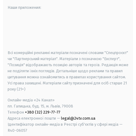
Наши приложения:
android
apple
smart tv
samsung smart tv
Всі комерційні рекламні матеріали позначені словами "Спецпроєкт"
чи "Партнерський матеріал". Матеріали з позначкою "Експерт",
"Позиція" відображають позицію авторів та героїв. Редакція може
не поділяти їхніх поглядів. Детальніше щодо реклами та правил
цитування можна ознайомитись в правилах користування сайтом.
Усі права захищені.
Матеріали сайту призначені для осіб старше
21
року (21+)
Онлайн-медіа «24 Канал»
пл. Галицька, буд. 15, м. Львів, 79008
Телефон
+380 (32) 229-77-77
Адреса електронної пошти —
legal@24tv.com.ua
Ідентифікатор онлайн-медіа в Реєстрі суб'єктів у сфері медіа —
R40-06057