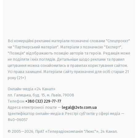
android
apple
smart tv
samsung smart tv
Всі комерційні рекламні матеріали позначені словами "Спецпроєкт"
чи "Партнерський матеріал". Матеріали з позначкою "Експерт",
"Позиція" відображають позицію авторів та героїв. Редакція може
не поділяти їхніх поглядів. Детальніше щодо реклами та правил
цитування можна ознайомитись в правилах користування сайтом.
Усі права захищені.
Матеріали сайту призначені для осіб старше
21
року (21+)
Онлайн-медіа «24 Канал»
пл. Галицька, буд. 15, м. Львів, 79008
Телефон
+380 (32) 229-77-77
Адреса електронної пошти —
legal@24tv.com.ua
Ідентифікатор онлайн-медіа в Реєстрі суб'єктів у сфері медіа —
R40-06057
© 2005—2026,
ПрАТ «Телерадіокомпанія "Люкс"», 24 Канал.