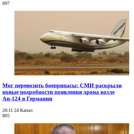
697
Мог перевозить боеприпасы: СМИ раскрыли
новые подробности появления дрона возле
Ан-124 в Германии
20:11
24 Канал
805