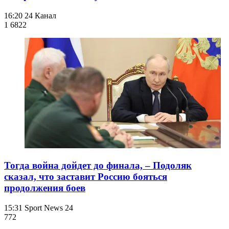
16:20
24 Канал
1 682
2
Тогда война дойдет до финала, – Подоляк
сказал, что заставит Россию бояться
продолжения боев
15:31
Sport News 24
772