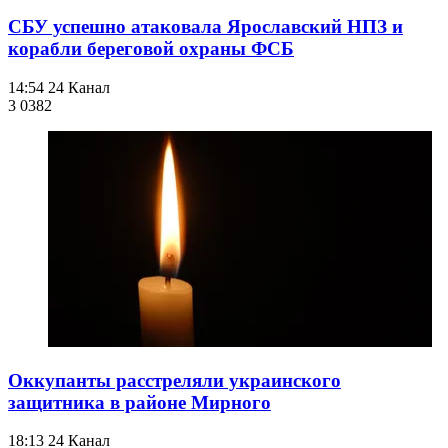
СБУ успешно атаковала Ярославский НПЗ и
корабли береговой охраны ФСБ
14:54
24 Канал
3 038
2
Оккупанты расстреляли украинского
защитника в районе Мирного
18:13
24 Канал