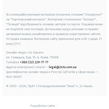
smart tv
samsung smart tv
Всі комерційні рекламні матеріали позначені словами "Спецпроєкт"
чи "Партнерський матеріал". Матеріали з позначкою "Експерт",
"Позиція" відображають позицію авторів та героїв. Редакція може
не поділяти їхніх поглядів. Детальніше щодо реклами та правил
цитування можна ознайомитись в правилах користування сайтом.
Усі права захищені.
Матеріали сайту призначені для осіб старше
21
року (21+)
Онлайн-медіа «24 Канал»
пл. Галицька, буд. 15, м. Львів, 79008
Телефон
+380 (32) 229-77-77
Адреса електронної пошти —
legal@24tv.com.ua
Ідентифікатор онлайн-медіа в Реєстрі суб'єктів у сфері медіа —
R40-06057
© 2005—2026,
ПрАТ «Телерадіокомпанія "Люкс"», 24 Канал.
Разработка сайта
-