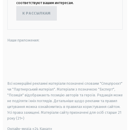
соответствуют вашим интересам.
К РАССЫЛКАМ
Наши приложения:
android
apple
smart tv
samsung smart tv
Всі комерційні рекламні матеріали позначені словами "Спецпроєкт"
чи "Партнерський матеріал". Матеріали з позначкою "Експерт",
"Позиція" відображають позицію авторів та героїв. Редакція може
не поділяти їхніх поглядів. Детальніше щодо реклами та правил
цитування можна ознайомитись в правилах користування сайтом.
Усі права захищені.
Матеріали сайту призначені для осіб старше
21
року (21+)
Онлайн-медіа «24 Канал»