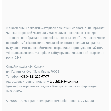
android
apple
smart tv
samsung smart tv
Всі комерційні рекламні матеріали позначені словами "Спецпроєкт"
чи "Партнерський матеріал". Матеріали з позначкою "Експерт",
"Позиція" відображають позицію авторів та героїв. Редакція може
не поділяти їхніх поглядів. Детальніше щодо реклами та правил
цитування можна ознайомитись в правилах користування сайтом.
Усі права захищені.
Матеріали сайту призначені для осіб старше
21
року (21+)
Онлайн-медіа «24 Канал»
пл. Галицька, буд. 15, м. Львів, 79008
Телефон
+380 (32) 229-77-77
Адреса електронної пошти —
legal@24tv.com.ua
Ідентифікатор онлайн-медіа в Реєстрі суб'єктів у сфері медіа —
R40-06057
© 2005—2026,
ПрАТ «Телерадіокомпанія "Люкс"», 24 Канал.