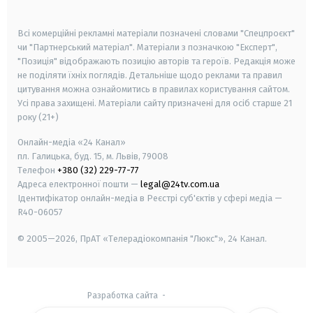
smart tv
samsung smart tv
Всі комерційні рекламні матеріали позначені словами "Спецпроєкт"
чи "Партнерський матеріал". Матеріали з позначкою "Експерт",
"Позиція" відображають позицію авторів та героїв. Редакція може
не поділяти їхніх поглядів. Детальніше щодо реклами та правил
цитування можна ознайомитись в правилах користування сайтом.
Усі права захищені.
Матеріали сайту призначені для осіб старше
21
року (21+)
Онлайн-медіа «24 Канал»
пл. Галицька, буд. 15, м. Львів, 79008
Телефон
+380 (32) 229-77-77
Адреса електронної пошти —
legal@24tv.com.ua
Ідентифікатор онлайн-медіа в Реєстрі суб'єктів у сфері медіа —
R40-06057
© 2005—2026,
ПрАТ «Телерадіокомпанія "Люкс"», 24 Канал.
Разработка сайта
-