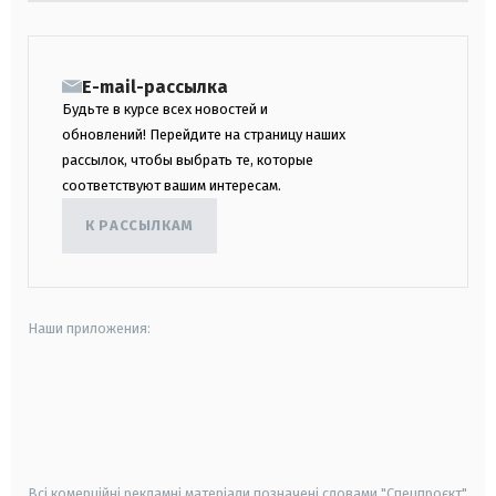
E-mail-рассылка
Будьте в курсе всех новостей и
обновлений! Перейдите на страницу наших
рассылок, чтобы выбрать те, которые
соответствуют вашим интересам.
К РАССЫЛКАМ
Наши приложения:
android
apple
smart tv
samsung smart tv
Всі комерційні рекламні матеріали позначені словами "Спецпроєкт"