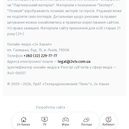
чи "Партнерський матеріал". Матеріали з позначкою "Експерт",
"Позиція" відображають позицію авторів та героїв. Редакція може
не поділяти їхніх поглядів. Детальніше щодо реклами та правил
цитування можна ознайомитись в правилах користування сайтом.
Усі права захищені.
Матеріали сайту призначені для осіб старше
21
року (21+)
Онлайн-медіа «24 Канал»
пл. Галицька, буд. 15, м. Львів, 79008
Телефон
+380 (32) 229-77-77
Адреса електронної пошти —
legal@24tv.com.ua
Ідентифікатор онлайн-медіа в Реєстрі суб'єктів у сфері медіа —
R40-06057
© 2005—2026,
ПрАТ «Телерадіокомпанія "Люкс"», 24 Канал.
Разработка сайта
-
24 Канал
TV
Игры
Погода
Кабинет