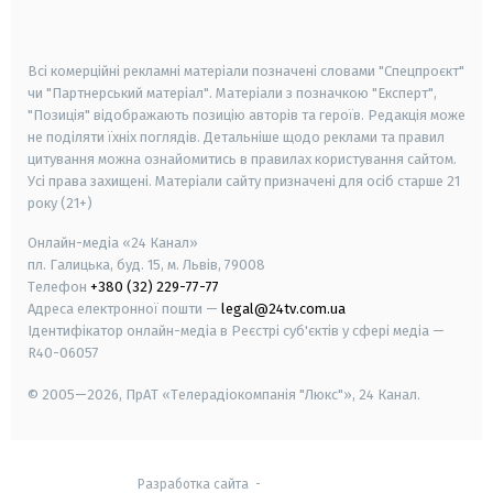
smart tv
samsung smart tv
Всі комерційні рекламні матеріали позначені словами "Спецпроєкт"
чи "Партнерський матеріал". Матеріали з позначкою "Експерт",
"Позиція" відображають позицію авторів та героїв. Редакція може
не поділяти їхніх поглядів. Детальніше щодо реклами та правил
цитування можна ознайомитись в правилах користування сайтом.
Усі права захищені.
Матеріали сайту призначені для осіб старше
21
року (21+)
Онлайн-медіа «24 Канал»
пл. Галицька, буд. 15, м. Львів, 79008
Телефон
+380 (32) 229-77-77
Адреса електронної пошти —
legal@24tv.com.ua
Ідентифікатор онлайн-медіа в Реєстрі суб'єктів у сфері медіа —
R40-06057
© 2005—2026,
ПрАТ «Телерадіокомпанія "Люкс"», 24 Канал.
Разработка сайта
-