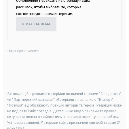
обновлений! Перейдите на страницу наших
рассылок, чтобы выбрать те, которые
соответствуют вашим интересам.
К РАССЫЛКАМ
Наши приложения:
android
apple
smart tv
samsung smart tv
Всі комерційні рекламні матеріали позначені словами "Спецпроєкт"
чи "Партнерський матеріал". Матеріали з позначкою "Експерт",
"Позиція" відображають позицію авторів та героїв. Редакція може
не поділяти їхніх поглядів. Детальніше щодо реклами та правил
цитування можна ознайомитись в правилах користування сайтом.
Усі права захищені.
Матеріали сайту призначені для осіб старше
21
року (21+)