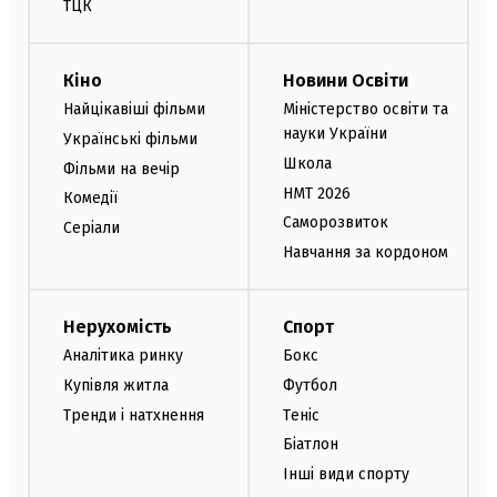
ТЦК
Кіно
Новини Освіти
Найцікавіші фільми
Міністерство освіти та
науки України
Українські фільми
Школа
Фільми на вечір
НМТ 2026
Комедії
Саморозвиток
Серіали
Навчання за кордоном
Нерухомість
Спорт
Аналітика ринку
Бокс
Купівля житла
Футбол
Тренди і натхнення
Теніс
Біатлон
Інші види спорту