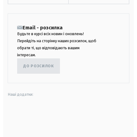
Email - розсилка
Будьте в курсі всіх новин і оновлень!
Перейдіть на сторінку наших розсилок, щоб
обрати ті, що відповідають вашим
інтересам.
ДО РОЗСИЛОК
Наші додатки:
android
apple
smart tv
samsung smart tv