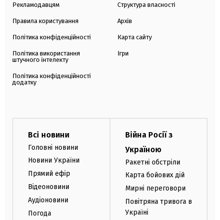
Рекламодавцям
Структура власності
Правила користування
Архів
Політика конфіденційності
Карта сайту
Політика використання
Ігри
штучного інтелекту
Політика конфіденційності
додатку
Всі новини
Війна Росії з
Головні новини
Україною
Новини України
Ракетні обстріли
Прямий ефір
Карта бойових дій
Відеоновини
Мирні переговори
Аудіоновини
Повітряна тривога в
Україні
Погода