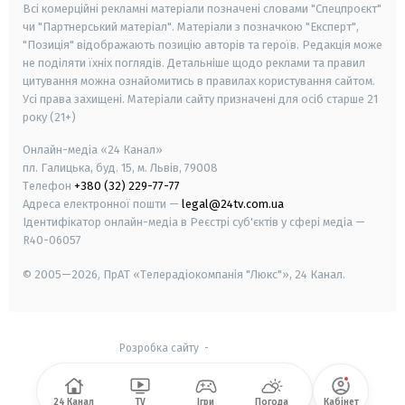
Всі комерційні рекламні матеріали позначені словами "Спецпроєкт"
чи "Партнерський матеріал". Матеріали з позначкою "Експерт",
"Позиція" відображають позицію авторів та героїв. Редакція може
не поділяти їхніх поглядів. Детальніше щодо реклами та правил
цитування можна ознайомитись в правилах користування сайтом.
Усі права захищені.
Матеріали сайту призначені для осіб старше
21
року (21+)
Онлайн-медіа «24 Канал»
пл. Галицька, буд. 15, м. Львів, 79008
Телефон
+380 (32) 229-77-77
Адреса електронної пошти —
legal@24tv.com.ua
Ідентифікатор онлайн-медіа в Реєстрі суб'єктів у сфері медіа —
R40-06057
© 2005—2026,
ПрАТ «Телерадіокомпанія "Люкс"», 24 Канал.
Розробка сайту
-
24 Канал
TV
Ігри
Погода
Кабінет