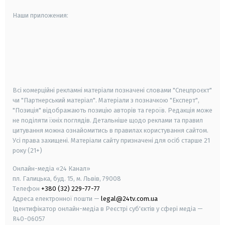
Наши приложения:
android
apple
smart tv
samsung smart tv
Всі комерційні рекламні матеріали позначені словами "Спецпроєкт"
чи "Партнерський матеріал". Матеріали з позначкою "Експерт",
"Позиція" відображають позицію авторів та героїв. Редакція може
не поділяти їхніх поглядів. Детальніше щодо реклами та правил
цитування можна ознайомитись в правилах користування сайтом.
Усі права захищені.
Матеріали сайту призначені для осіб старше
21
року (21+)
Онлайн-медіа «24 Канал»
пл. Галицька, буд. 15, м. Львів, 79008
Телефон
+380 (32) 229-77-77
Адреса електронної пошти —
legal@24tv.com.ua
Ідентифікатор онлайн-медіа в Реєстрі суб'єктів у сфері медіа —
R40-06057