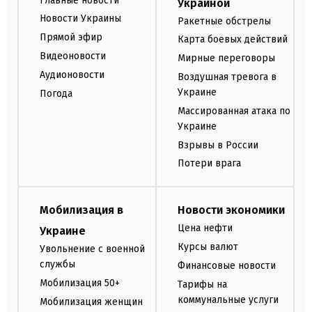
Главные новости
Украиной
Новости Украины
Ракетные обстрелы
Прямой эфир
Карта боевых действий
Видеоновости
Мирные переговоры
Аудионовости
Воздушная тревога в
Украине
Погода
Массированная атака по
Украине
Взрывы в России
Потери врага
Мобилизация в
Новости экономики
Цена нефти
Украине
Курсы валют
Увольнение с военной
службы
Финансовые новости
Мобилизация 50+
Тарифы на
коммунальные услуги
Мобилизация женщин