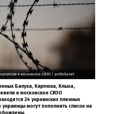
перевезли в московское СИЗО
/ politeka.net
енных Балуха, Карпюка, Клыха,
ревели в московское СИЗО
находятся 24 украинских пленных
 украинцы могут пополнить список на
вобождены.