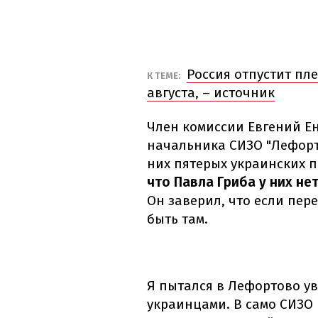
Россия отпустит пл
К ТЕМЕ:
августа, – источник
Член комиссии Евгений Ен
начальника СИЗО "Лефорт
них пятерых украинских 
что Павла Гриба у них не
Он заверил, что если пер
быть там.
Я пытался в Лефортово у
украинцами. В само СИЗО 