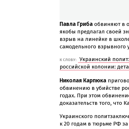
Павла Гриба
обвиняют в о
якобы предлагал своей зн
взрыв на линейке в школ
самодельного взрывного у
Украинский полит
К СЛОВУ:
российской колонии: дет
Николая Карпюка
пригово
обвинению в убийстве рос
годах. При этом обвинени
доказательств того, что К
Украинского политзаклю
к 20 годам в тюрьме РФ з