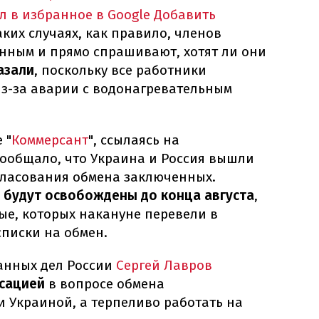
л в избранное в Google
Добавить
аких случаях, как правило, членов
енным и прямо спрашивают, хотят ли они
азали
, поскольку все работники
из-за аварии с водонагревательным
 "
Коммерсант
", ссылаясь на
сообщало, что Украина и Россия вышли
ласования обмена заключенных.
 будут освобождены до конца августа
,
ые, которых накануне перевели в
списки на обмен.
анных дел России
Сергей Лавров
нсацией
в вопросе обмена
 Украиной, а терпеливо работать на