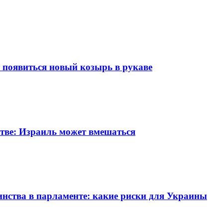
т появиться новый козырь в рукаве
стве: Израиль может вмешаться
нства в парламенте: какие риски для Украины