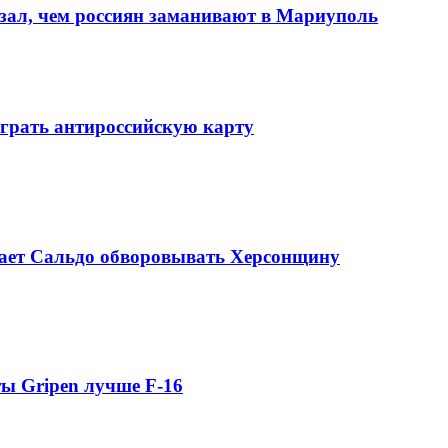
зал, чем россиян заманивают в Мариуполь
ыграть антироссийскую карту
гает Сальдо обворовывать Херсонщину
ты Gripen лучше F-16