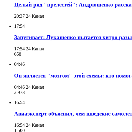
Целый ряд "прелестей": Андрющенко расска
20:37
24 Канал
17:54
Запугивает: Лукашенко пытается хитро раз
17:54
24 Канал
658
04:46
Он является "мозгом" этой схемы: кто помо
04:46
24 Канал
2 978
16:54
Авиаэксперт объяснил, чем шведские самоле
16:54
24 Канал
1 500