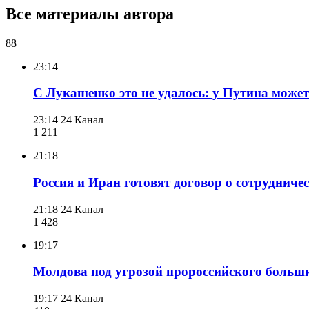
Все материалы автора
88
23:14
С Лукашенко это не удалось: у Путина може
23:14
24 Канал
1 211
21:18
Россия и Иран готовят договор о сотрудниче
21:18
24 Канал
1 428
19:17
Молдова под угрозой пророссийского больши
19:17
24 Канал