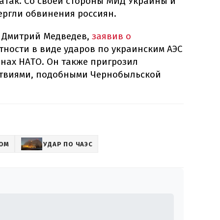
атак. Со своей стороны МИД Украины и
ргли обвинения россиян.
и Дмитрий Медведев,
заявив о
тности в виде ударов по украинским АЭС
анах НАТО. Он также пригрозил
твиями, подобными Чернобыльской
ТОМ
УДАР ПО ЧАЭС