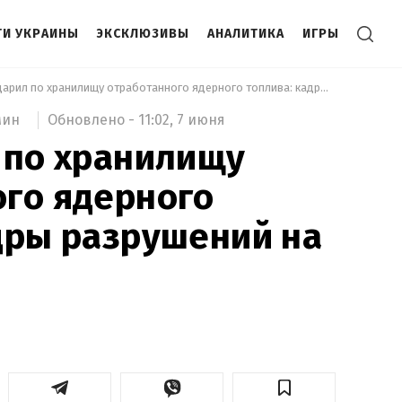
И УКРАИНЫ
ЭКСКЛЮЗИВЫ
АНАЛИТИКА
ИГРЫ
 Враг ударил по хранилищу отработанного ядерного топлива: кадры разрушений на ЧАЭС 
Обновлено -
11:02,
7 июня
мин
 по хранилищу
го ядерного
дры разрушений на