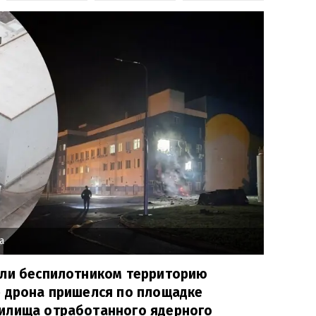
а
али беспилотником территорию
р дрона пришелся по площадке
илища отработанного ядерного