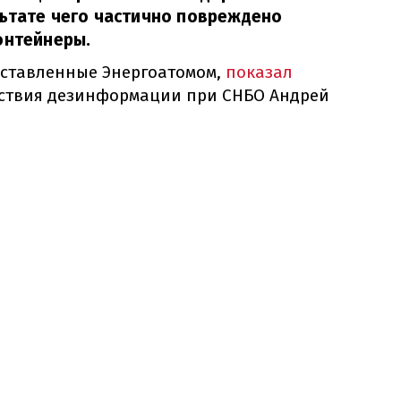
льтате чего частично повреждено
онтейнеры.
оставленные Энергоатомом,
показал
йствия дезинформации при СНБО Андрей