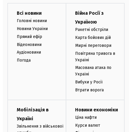
Всі новини
Війна Росії з
Головні новини
Україною
Новини України
Ракетні обстріли
Прямий ефір
Карта бойових дій
Відеоновини
Мирні переговори
Аудіоновини
Повітряна тривога в
Україні
Погода
Масована атака по
Україні
Вибухи у Росії
Втрати ворога
Мобілізація в
Новини економіки
Ціна нафти
Україні
Курси валют
Звільнення з військової