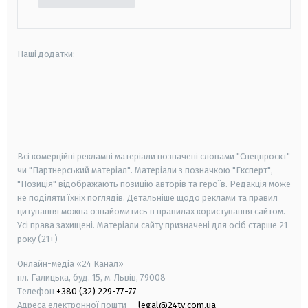
Наші додатки:
android
apple
smart tv
samsung smart tv
Всі комерційні рекламні матеріали позначені словами "Спецпроєкт"
чи "Партнерський матеріал". Матеріали з позначкою "Експерт",
"Позиція" відображають позицію авторів та героїв. Редакція може
не поділяти їхніх поглядів. Детальніше щодо реклами та правил
цитування можна ознайомитись в правилах користування сайтом.
Усі права захищені.
Матеріали сайту призначені для осіб старше
21
року (21+)
Онлайн-медіа «24 Канал»
пл. Галицька, буд. 15, м. Львів, 79008
Телефон
+380 (32) 229-77-77
Адреса електронної пошти —
legal@24tv.com.ua