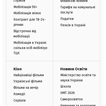
служби
Фінансові новини
Мобілізація 50+
Тарифи на комунальні
послуги
Мобілізація жінок
Податки
Контракт для 18-24-
річних
Пенсія в Україні
Відстрочка від
мобілізації
Мобілізація в Україні:
скільки осіб мобілізує
ТЦК
Кіно
Новини Освіти
Найцікавіші фільми
Міністерство освіти та
науки України
Українські фільми
Школа
Фільми на вечір
НМТ 2026
Комедії
Саморозвиток
Серіали
Навчання за кордоном