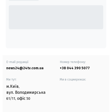
E-mail редакції
Номер телефону:
news24@24tv.com.ua
+38 044 390 5077
Ми тут:
Ми в соцмережах:
м.Київ
,
вул. Володимирська
офіс
61/11,
50