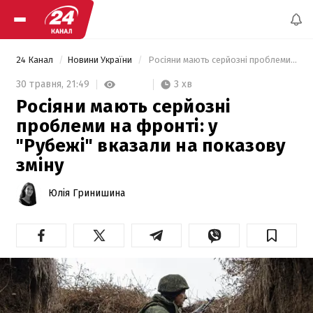
24 Канал
Новини України
 Росіяни мають серйозні проблеми на фронті: у "Рубежі" вказали на показову зміну 
3 хв
30 травня,
21:49
Росіяни мають серйозні
проблеми на фронті: у
"Рубежі" вказали на показову
зміну
Юлія Гринишина