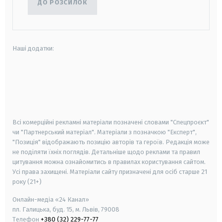
ДО РОЗСИЛОК
Наші додатки:
android
apple
smart tv
samsung smart tv
Всі комерційні рекламні матеріали позначені словами "Спецпроєкт"
чи "Партнерський матеріал". Матеріали з позначкою "Експерт",
"Позиція" відображають позицію авторів та героїв. Редакція може
не поділяти їхніх поглядів. Детальніше щодо реклами та правил
цитування можна ознайомитись в правилах користування сайтом.
Усі права захищені.
Матеріали сайту призначені для осіб старше
21
року (21+)
Онлайн-медіа «24 Канал»
пл. Галицька, буд. 15, м. Львів, 79008
Телефон
+380 (32) 229-77-77