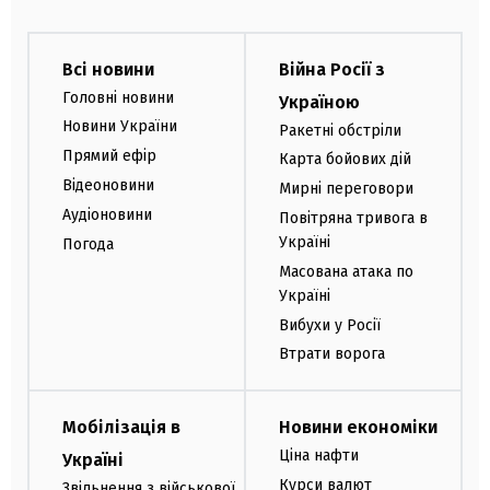
Всі новини
Війна Росії з
Головні новини
Україною
Новини України
Ракетні обстріли
Прямий ефір
Карта бойових дій
Відеоновини
Мирні переговори
Аудіоновини
Повітряна тривога в
Україні
Погода
Масована атака по
Україні
Вибухи у Росії
Втрати ворога
Мобілізація в
Новини економіки
Ціна нафти
Україні
Курси валют
Звільнення з військової