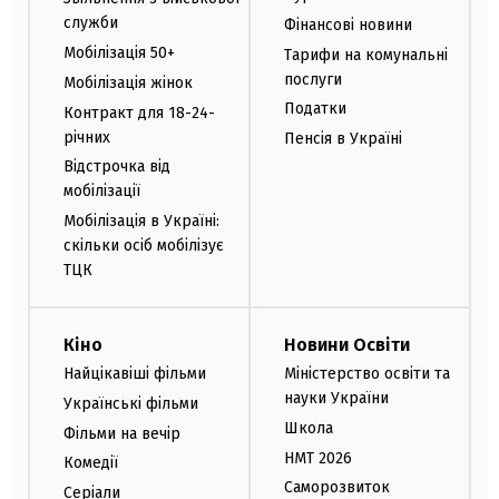
служби
Фінансові новини
Мобілізація 50+
Тарифи на комунальні
послуги
Мобілізація жінок
Податки
Контракт для 18-24-
річних
Пенсія в Україні
Відстрочка від
мобілізації
Мобілізація в Україні:
скільки осіб мобілізує
ТЦК
Кіно
Новини Освіти
Найцікавіші фільми
Міністерство освіти та
науки України
Українські фільми
Школа
Фільми на вечір
НМТ 2026
Комедії
Саморозвиток
Серіали