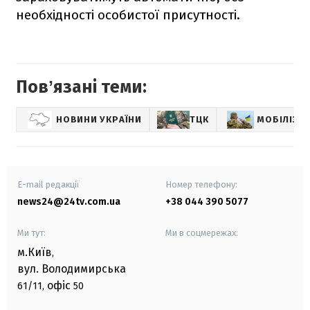
необхідності особистої присутності.
Повʼязані теми:
НОВИНИ УКРАЇНИ
ТЦК
МОБІЛІЗАЦ
E-mail редакції
Номер телефону:
news24@24tv.com.ua
+38 044 390 5077
Ми тут:
Ми в соцмережах:
м.Київ
,
вул. Володимирська
офіс
61/11,
50