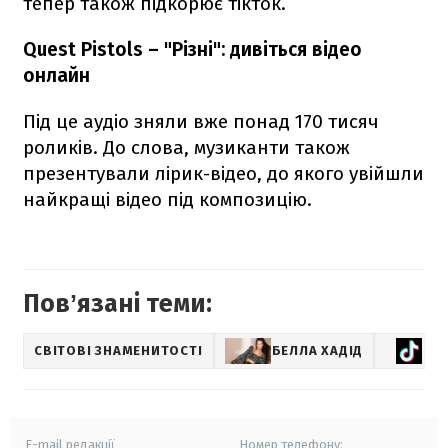
тепер також підкорює тікток.
Quest Pistols – "Різні": дивіться відео
онлайн
Під це аудіо зняли вже понад 170 тисяч
роликів. До слова, музиканти також
презентували лірик-відео, до якого увійшли
найкращі відео під композицію.
Повʼязані теми:
СВІТОВІ ЗНАМЕНИТОСТІ
БЕЛЛА ХАДІД
Т
E-mail редакції
Номер телефону: