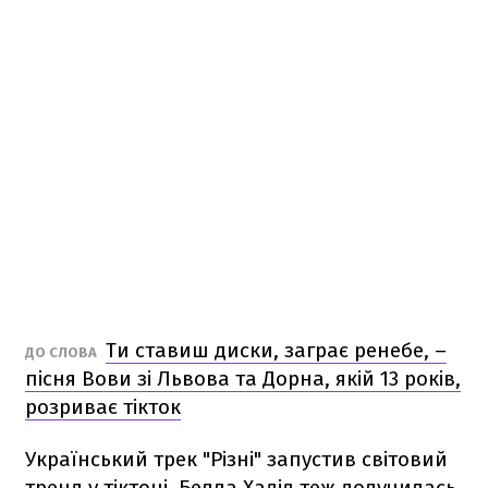
Ти ставиш диски, заграє ренебе, –
ДО СЛОВА
пісня Вови зі Львова та Дорна, якій 13 років,
розриває тікток
Український трек "Різні" запустив світовий
тренд у тіктоці. Белла Хадід теж долучилась