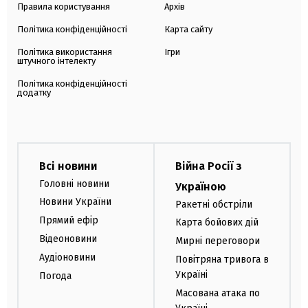
Правила користування
Архів
Політика конфіденційності
Карта сайту
Політика використання
Ігри
штучного інтелекту
Політика конфіденційності
додатку
Всі новини
Війна Росії з
Головні новини
Україною
Новини України
Ракетні обстріли
Прямий ефір
Карта бойових дій
Відеоновини
Мирні переговори
Аудіоновини
Повітряна тривога в
Україні
Погода
Масована атака по