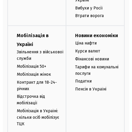
Україні
Вибухи у Росії
Втрати ворога
Мобілізація в
Новини економіки
Ціна нафти
Україні
Курси валют
Звільнення з військової
служби
Фінансові новини
Мобілізація 50+
Тарифи на комунальні
послуги
Мобілізація жінок
Податки
Контракт для 18-24-
річних
Пенсія в Україні
Відстрочка від
мобілізації
Мобілізація в Україні:
скільки осіб мобілізує
ТЦК