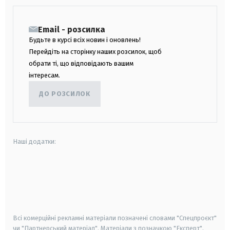
Email - розсилка
Будьте в курсі всіх новин і оновлень!
Перейдіть на сторінку наших розсилок, щоб
обрати ті, що відповідають вашим
інтересам.
ДО РОЗСИЛОК
Наші додатки:
android
apple
smart tv
samsung smart tv
Всі комерційні рекламні матеріали позначені словами "Спецпроєкт"
чи "Партнерський матеріал". Матеріали з позначкою "Експерт",