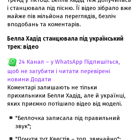
і станцювала під пісню. Її відео зібрало вже
майже пів мільйона переглядів, безліч
вподобань та коментарів.
Белла Хадід станцювала під український
трек: відео
24 Канал – у WhatsApp
Підпишіться,
щоб не загубити і читати перевірені
новини
Додати
Коментарі залишають не тільки
прихильники Белли Хадід, але й українці,
яких приємно потішило відео від моделі.
"Беллочка записала під правильний
звук";
"Почути тут Квестів – топ, звичайно";