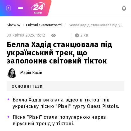
Show24
Світові знаменитості
 Белла Хадід станцювала під український трек, що заполонив світовий тікток 
2 хв
30 квітня 2025,
15:12
Белла Хадід станцювала під
український трек, що
заполонив світовий тікток
Марія Касій
ОСНОВНІ ТЕЗИ
Белла Хадід виклала відео в тіктоці під
українську пісню "Різні" гурту Quest Pistols.
Пісня "Різні" стала популярною через
вірусний тренд у тіктоці.