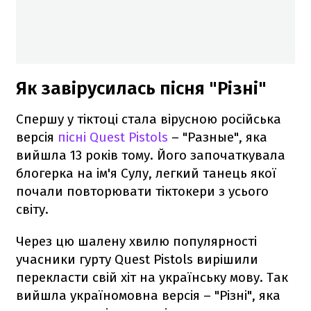
Як завірусилась пісня "Різні"
Спершу у тіктоці стала вірусною російська
версія
пісні Quest Pistols
– "Разные", яка
вийшла 13 років тому. Його започаткувала
блогерка на ім'я Сулу, легкий танець якої
почали повторювати тіктокери з усього
світу.
Через цю шалену хвилю популярності
учасники гурту Quest Pistols вирішили
перекласти свій хіт на українську мову. Так
вийшла україномовна версія – "Різні", яка