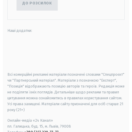
ДО РОЗСИЛОК
Наші додатки:
android
apple
smart tv
samsung smart tv
Всі комерційні рекламні матеріали позначені словами "Спецпроєкт"
чи "Партнерський матеріал". Матеріали з позначкою "Експерт",
"Позиція" відображають позицію авторів та героїв. Редакція може
не поділяти їхніх поглядів. Детальніше щодо реклами та правил
цитування можна ознайомитись в правилах користування сайтом.
Усі права захищені.
Матеріали сайту призначені для осіб старше
21
року (21+)
Онлайн-медіа «24 Канал»
пл. Галицька, буд. 15, м. Львів, 79008