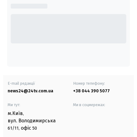
E-mail редакції
Номер телефону:
news24@24tv.com.ua
+38 044 390 5077
Ми тут:
Ми в соцмережах:
м.Київ
,
вул. Володимирська
офіс
61/11,
50