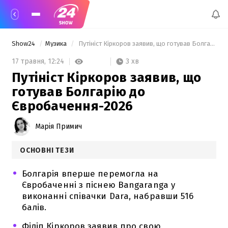
Show24
Музика
 Путініст Кіркоров заявив, що готував Болгарію до Євробачення-2026 
3 хв
17 травня,
12:24
Путініст Кіркоров заявив, що
готував Болгарію до
Євробачення-2026
Марія Примич
ОСНОВНІ ТЕЗИ
Болгарія вперше перемогла на
Євробаченні з піснею Bangaranga у
виконанні співачки Dara, набравши 516
балів.
Філіп Кіркоров заявив про свою