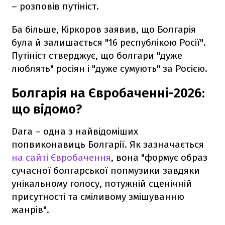
– розповів путініст.
Ба більше, Кіркоров заявив, що Болгарія
була й залишається "16 республікою Росії".
Путініст стверджує, що болгари "дуже
люблять" росіян і "дуже сумують" за Росією.
Болгарія на Євробаченні-2026:
що відомо?
Dara – одна з найвідоміших
попвиконавиць Болгарії. Як зазначається
на сайті Євробачення
, вона "формує образ
сучасної болгарської попмузики завдяки
унікальному голосу, потужній сценічній
присутності та сміливому змішуванню
жанрів".