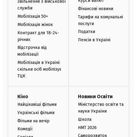
Курси валют
Звільнення з військової
служби
Фінансові новини
Мобілізація 50+
Тарифи на комунальні
послуги
Мобілізація жінок
Податки
Контракт для 18-24-
річних
Пенсія в Україні
Відстрочка від
мобілізації
Мобілізація в Україні:
скільки осіб мобілізує
ТЦК
Кіно
Новини Освіти
Найцікавіші фільми
Міністерство освіти та
науки України
Українські фільми
Школа
Фільми на вечір
НМТ 2026
Комедії
Саморозвиток