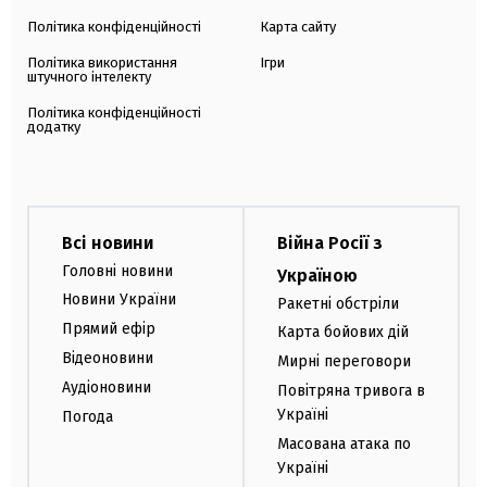
Політика конфіденційності
Карта сайту
Політика використання
Ігри
штучного інтелекту
Політика конфіденційності
додатку
Всі новини
Війна Росії з
Головні новини
Україною
Новини України
Ракетні обстріли
Прямий ефір
Карта бойових дій
Відеоновини
Мирні переговори
Аудіоновини
Повітряна тривога в
Україні
Погода
Масована атака по
Україні