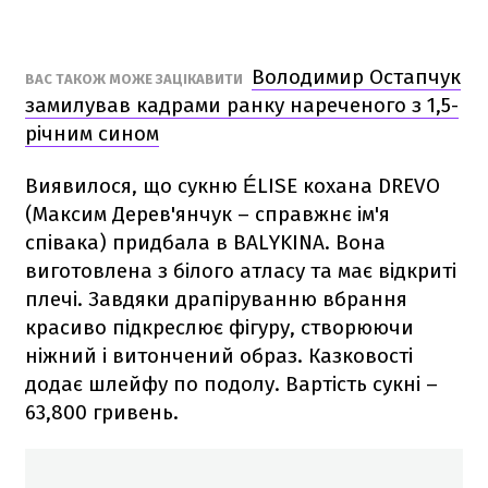
Володимир Остапчук
ВАС ТАКОЖ МОЖЕ ЗАЦІКАВИТИ
замилував кадрами ранку нареченого з 1,5-
річним сином
Виявилося, що сукню ÉLISE кохана DREVO
(Максим Дерев'янчук – справжнє ім'я
співака) придбала в BALYKINA. Вона
виготовлена з білого атласу та має відкриті
плечі. Завдяки драпіруванню вбрання
красиво підкреслює фігуру, створюючи
ніжний і витончений образ. Казковості
додає шлейфу по подолу. Вартість сукні –
63,800 гривень.