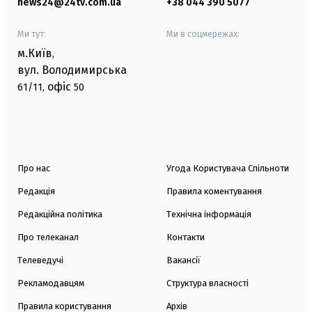
news24@24tv.com.ua
+38 044 390 5077
Ми тут:
Ми в соцмережах:
м.Київ
,
вул. Володимирська
офіс
61/11,
50
Про нас
Угода Користувача Спільноти
Редакція
Правила коментування
Редакційна політика
Технічна інформація
Про телеканал
Контакти
Телеведучі
Вакансії
Рекламодавцям
Структура власності
Правила користування
Архів