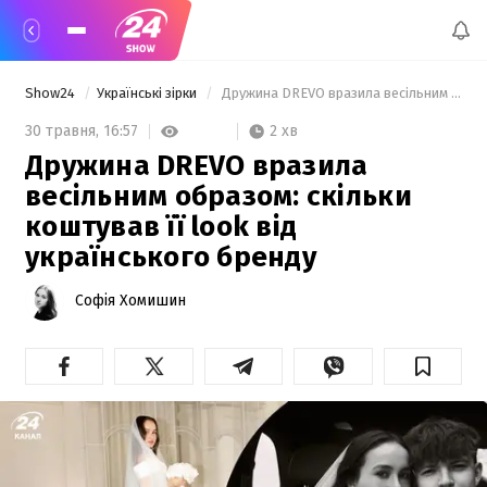
Show24
Українські зірки
 Дружина DREVO вразила весільним образом: скільки коштував її look від українського бренду 
2 хв
30 травня,
16:57
Дружина DREVO вразила
весільним образом: скільки
коштував її look від
українського бренду
Софія Хомишин