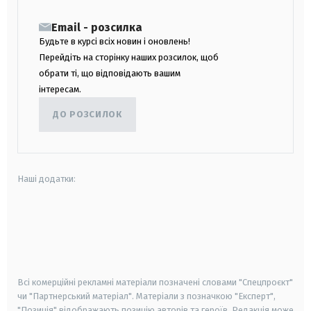
Email - розсилка
Будьте в курсі всіх новин і оновлень!
Перейдіть на сторінку наших розсилок, щоб
обрати ті, що відповідають вашим
інтересам.
ДО РОЗСИЛОК
Наші додатки:
android
apple
smart tv
samsung smart tv
Всі комерційні рекламні матеріали позначені словами "Спецпроєкт"
чи "Партнерський матеріал". Матеріали з позначкою "Експерт",
"Позиція" відображають позицію авторів та героїв. Редакція може