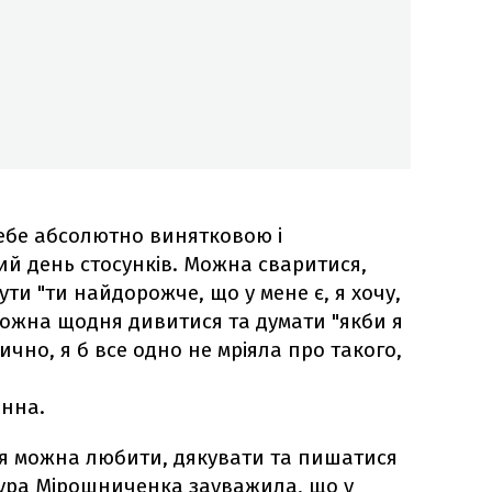
ебе абсолютно винятковою і
й день стосунків. Можна сваритися,
ти "ти найдорожче, що у мене є, я хочу,
ожна щодня дивитися та думати "якби я
ично, я б все одно не мріяла про такого,
Інна.
я можна любити, дякувати та пишатися
мура Мірошниченка зауважила, що у