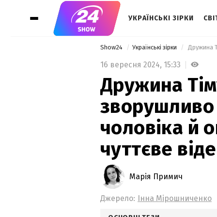
УКРАЇНСЬКІ ЗІРКИ
СВІ
Show24
Українські зірки
16 вересня 2024,
15:33
Дружина Ті
зворушливо 
чоловіка й 
чуттєве віде
Марія Примич
Джерело:
Інна Мірошниченко