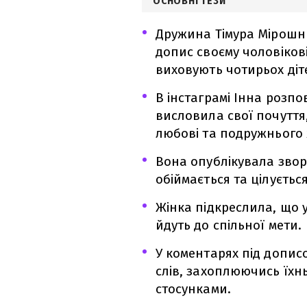
ОСНОВНІ ТЕЗИ
Дружина Тімура Мірошн
допис своєму чоловікові
виховують чотирьох діт
В інстаграмі Інна розпо
висловила свої почуття
любові та подружнього 
Вона опублікувала зво
обіймається та цілується
Жінка підкреслила, що у
йдуть до спільної мети.
У коментарях під допи
слів, захоплюючись їхн
стосунками.