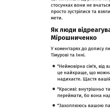
стосунках вони не вчаться
просто зустрілися та взяли
мети.
Як люди відреагув
Мірошниченко
У коментарях до допису л
Тімурові та Інні.
"Неймовірна сім'я, від 
це найкраще, що можна
надихаєте. Щастя вашій 
"Красиві: внутрішньо т
переймати, бо вона над
"Захоплююсь вашою па