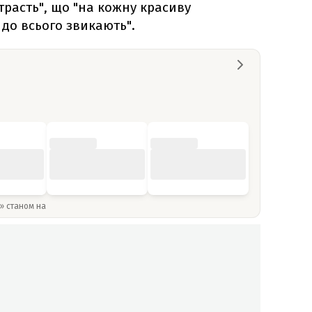
трасть", що "на кожну красиву
 до всього звикають".
y» станом на