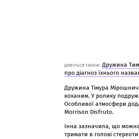
Дружина Тим
ДИВІТЬСЯ ТАКОЖ
про діагноз їхнього назва
Дружина Тімура Мірошниче
коханим. У ролику подружж
Особливої атмосфери додає
Morrison Disfruto.
Інна зазначила, що можна
тримати в голові стереоти