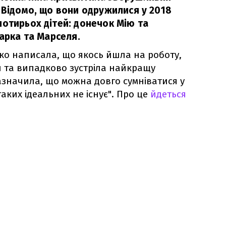
 Відомо, що вони одружилися у 2018
чотирьох дітей: донечок Мію та
Марка та Марселя.
ко написала, що якось йшла на роботу,
и та випадково зустріла найкращу
зазначила, що можна довго сумніватися у
таких ідеальних не існує". Про це
йдеться