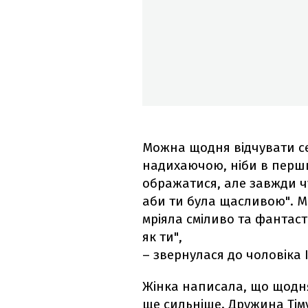
Можна щодня відчувати с
надихаючою, ніби в перши
ображатися, але завжди чу
аби ти була щасливою". М
мріяла сміливо та фантаст
як ти",
– звернулася до чоловіка 
Жінка написала, що щодн
ще сильніше. Дружина Ті