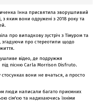
иченка Інна присвятила зворушливий
, з яким вони одружені з 2018 року та
ей.
віла про випадкову зустріч з Тімуром та
, згадуючи про стереотипи щодо
життя.
рушливе відео, де подружжя
 під пісню Carla Morrison Disfruto.
 стосунках вони не вчаться, а просто
сом люди написали багато приємних
ьою сім'єю та надихаючись їхніми