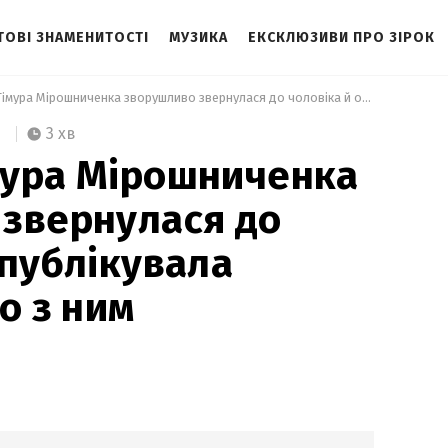
ТОВІ ЗНАМЕНИТОСТІ
МУЗИКА
ЕКСКЛЮЗИВИ ПРО ЗІРОК
 Дружина Тімура Мірошниченка зворушливо звернулася до чоловіка й опублікувала чуттєве відео з ним 
3 хв
мура Мірошниченка
звернулася до
опублікувала
о з ним