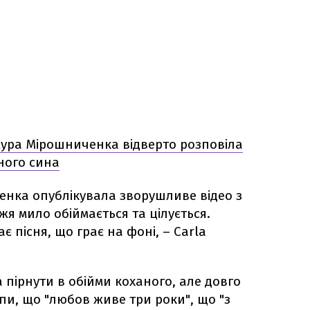
ура Мірошниченка відверто розповіла
ного сина
нка опублікувала зворушливе відео з
я мило обіймається та цілується.
 пісня, що грає на фоні, – Carla
 пірнути в обійми коханого, але довго
пи, що "любов живе три роки", що "з