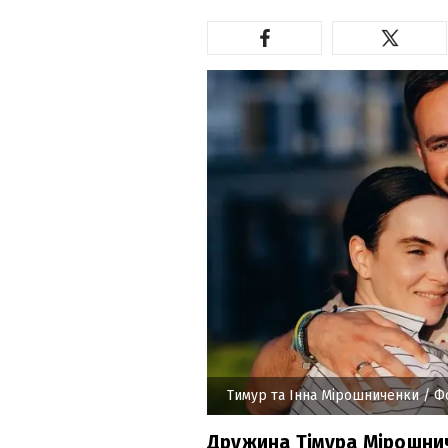
Тимур та Інна Мірошниченки
/ Ф
Дружина Тімура Мірошни