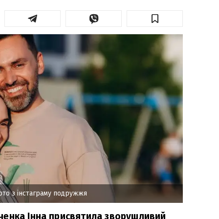
ото з інстаграму подружжя
ченка Інна присвятила зворушливий