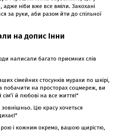
, адже ніби вже все вміли. Закохані
ся за руки, аби разом йти до спільної
али на допис Інни
юди написали багато приємних слів
ваших сімейних стосунків мурахи по шкірі,
 побачити на просторах соцмереж, ви
сім'ї й любові на все життя!"
а зовнішньо. Цю красу хочеться
ихає!"
рою і кожним окремо, вашою щирістю,