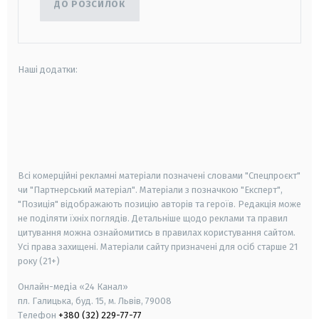
ДО РОЗСИЛОК
Наші додатки:
android
apple
smart tv
samsung smart tv
Всі комерційні рекламні матеріали позначені словами "Спецпроєкт"
чи "Партнерський матеріал". Матеріали з позначкою "Експерт",
"Позиція" відображають позицію авторів та героїв. Редакція може
не поділяти їхніх поглядів. Детальніше щодо реклами та правил
цитування можна ознайомитись в правилах користування сайтом.
Усі права захищені.
Матеріали сайту призначені для осіб старше
21
року (21+)
Онлайн-медіа «24 Канал»
пл. Галицька, буд. 15, м. Львів, 79008
Телефон
+380 (32) 229-77-77