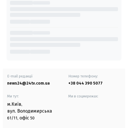
E-mail редакції
Номер телефону:
news24@24tv.com.ua
+38 044 390 5077
Ми тут:
Ми в соцмережах:
м.Київ
,
вул. Володимирська
офіс
61/11,
50