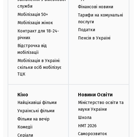
служби
Фінансові новини
Мобілізація 50+
Тарифи на комунальні
послуги
Мобілізація жінок
Податки
Контракт для 18-24-
річних
Пенсія в Україні
Відстрочка від
мобілізації
Мобілізація в Україні:
скільки осіб мобілізує
ТЦК
Кіно
Новини Освіти
Найцікавіші фільми
Міністерство освіти та
науки України
Українські фільми
Школа
Фільми на вечір
НМТ 2026
Комедії
Саморозвиток
Серіали