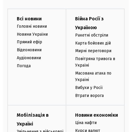
Всі новини
Війна Росії з
Головні новини
Україною
Новини України
Ракетні обстріли
Прямий ефір
Карта бойових дій
Відеоновини
Мирні переговори
Аудіоновини
Повітряна тривога в
Україні
Погода
Масована атака по
Україні
Вибухи у Росії
Втрати ворога
Мобілізація в
Новини економіки
Ціна нафти
Україні
Курси валют
Звільнення з військової