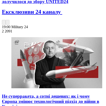
долучилося до збору UNITED24
Ексклюзиви 24 каналу
19:00
Military 24
2 209
1
Не суперракета, а сотні дешевих: як і чому
Європа змінює технологічний підхід до війни в