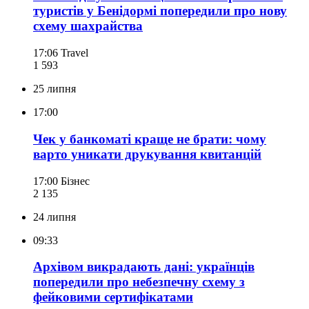
туристів у Бенідормі попередили про нову
схему шахрайства
17:06
Travel
1 593
25 липня
17:00
Чек у банкоматі краще не брати: чому
варто уникати друкування квитанцій
17:00
Бізнес
2 135
24 липня
09:33
Архівом викрадають дані: українців
попередили про небезпечну схему з
фейковими сертифікатами