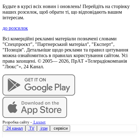
Будьте в курсі всіх новин і оновлень! Перейдіть на сторінку
наших розсилок, щоб обрати ті, що відповідають вашим
інтересам.
до розсилок
Всі комерційні рекламні матеріали позначені словами
"Спецпроєкт", "Партнерський матеріал", "Експерт",
"Позиція". Детальніше щодо реклами та правил цитування
можна ознайомитись в правилах користування сайтом. Усі
права захищені. © 2005—
2026
, ПрАТ «Телерадіокомпанія
"Люкс"», 24 Канал.
Розробка сайту
-
Luxnet
24 канал
TV
ігри
сервіси