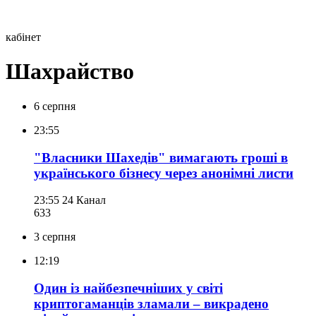
кабінет
Шахрайство
6 серпня
23:55
"Власники Шахедів" вимагають гроші в
українського бізнесу через анонімні листи
23:55
24 Канал
633
3 серпня
12:19
Один із найбезпечніших у світі
криптогаманців зламали – викрадено