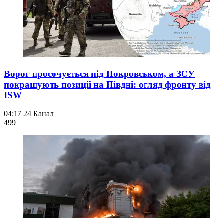
Ворог просочується під Покровськом, а ЗСУ
покращують позиції на Півдні: огляд фронту від
ISW
04:17
24 Канал
499