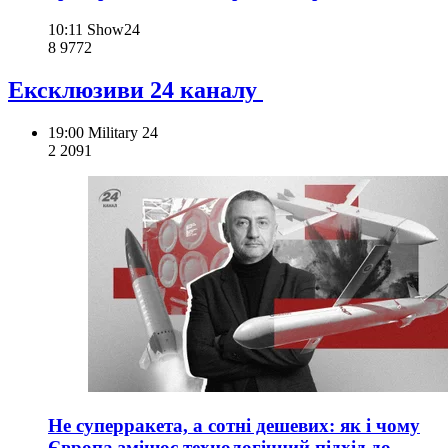
10:11
Show24
8 977
2
Ексклюзиви 24 каналу
19:00
Military 24
2 209
1
Не суперракета, а сотні дешевих: як і чому
Європа змінює технологічний підхід до