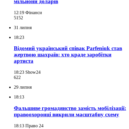
мільйони доларів
12:19
Фінанси
515
2
31 липня
18:23
Відомий український співак Parfeniuk став
жертвою шахраїв: хто краде заробітки
артиста
18:23
Show24
622
29 липня
18:13
Фальшиве громадянство замість мобілізації:
правоохоронці викрили масштабну схему
18:13
Право 24