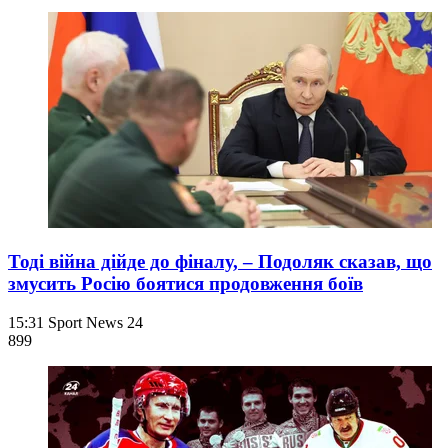
Тоді війна дійде до фіналу, – Подоляк сказав, що
змусить Росію боятися продовження боїв
15:31
Sport News 24
899