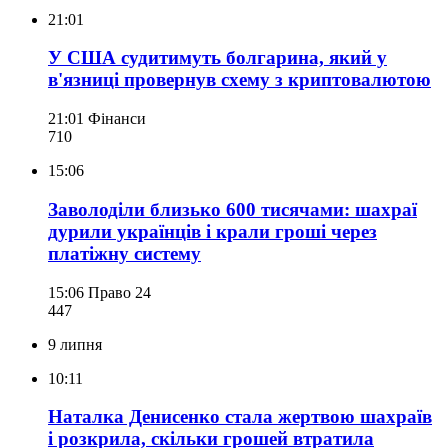
21:01
У США судитимуть болгарина, який у
в'язниці провернув схему з криптовалютою
21:01
Фінанси
710
15:06
Заволоділи близько 600 тисячами: шахраї
дурили українців і крали гроші через
платіжну систему
15:06
Право 24
447
9 липня
10:11
Наталка Денисенко стала жертвою шахраїв
і розкрила, скільки грошей втратила