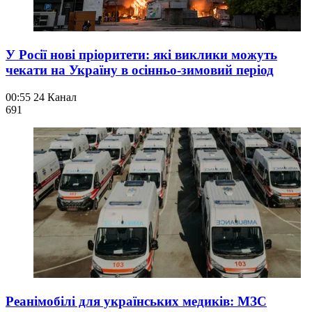
У Росії нові пріоритети: які виклики можуть
чекати на Україну в осінньо-зимовий період
00:55
24 Канал
69
1
Реанімобілі для українських медиків: МЗС