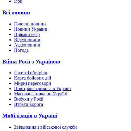
Ігри
Всі новини
Головні новини
Новини України
Прямий ефір
Відеоновини
Аудіоновини
Погода
Війна Росії з Україною
Ракетні обстріли
Карта бойових дій
Мирні переговори
Повітряна тривога в Україні
Масована атака по Україні
Вибухи у Росії
Втрати ворога
Мобілізація в Україні
Звільнення з військової служби