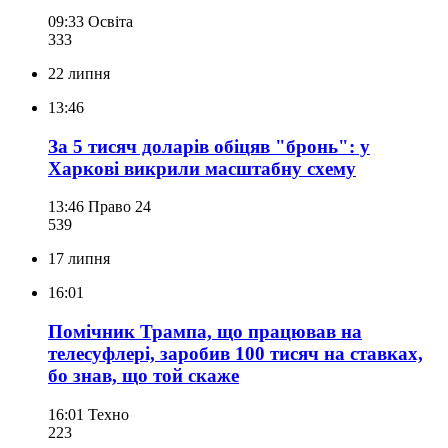
09:33
Освіта
333
22 липня
13:46
За 5 тисяч доларів обіцяв "бронь": у
Харкові викрили масштабну схему
13:46
Право 24
539
17 липня
16:01
Помічник Трампа, що працював на
телесуфлері, заробив 100 тисяч на ставках,
бо знав, що той скаже
16:01
Техно
223