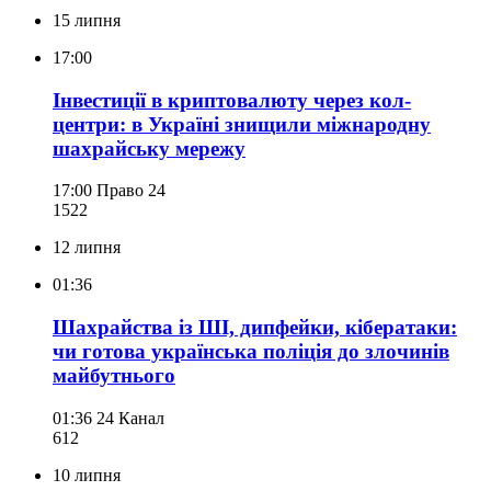
15 липня
17:00
Інвестиції в криптовалюту через кол-
центри: в Україні знищили міжнародну
шахрайську мережу
17:00
Право 24
152
2
12 липня
01:36
Шахрайства із ШІ, дипфейки, кібератаки:
чи готова українська поліція до злочинів
майбутнього
01:36
24 Канал
612
10 липня