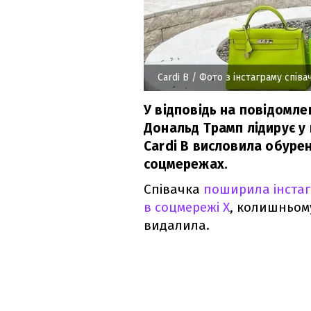
Cardi B
/ Фото з інстаграму співа
У відповідь на повідомле
Дональд Трамп лідирує у
Cardi B висловила обурен
соцмережах.
Співачка
поширила інстаг
в соцмережі Х
, колишньому
видалила.