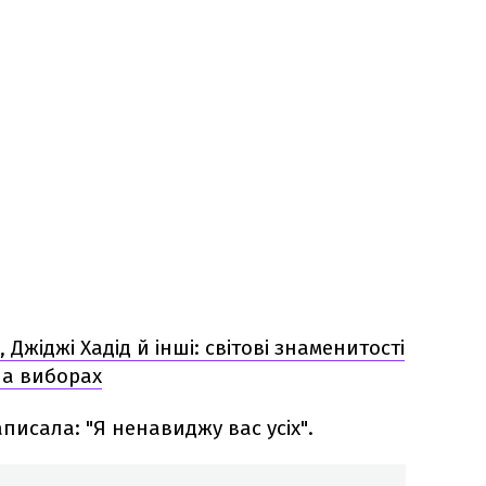
 Джіджі Хадід й інші: світові знаменитості
на виборах
написала: "Я ненавиджу вас усіх".