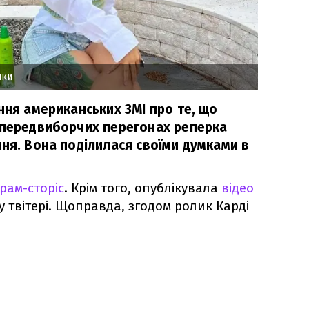
чки
ння американських ЗМІ про те, що
 передвиборчих перегонах реперка
ня. Вона поділилася своїми думками в
рам-сторіс
. Крім того, опублікувала
відео
 твітері. Щоправда, згодом ролик Карді