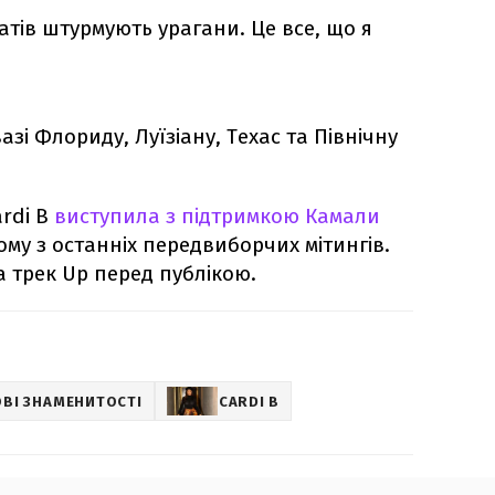
атів штурмують урагани. Це все, що я
зі Флориду, Луїзіану, Техас та Північну
ardi B
виступила з підтримкою Камали
ному з останніх передвиборчих мітингів.
 трек Up перед публікою.
ОВІ ЗНАМЕНИТОСТІ
CARDI B