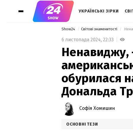
УКРАЇНСЬКІ ЗІРКИ
СВІ
Show24
Світові знаменитості
6 листопада 2024,
22:33
Ненавиджу, 
американськ
обурилася н
Дональда Т
Софія Хомишин
ОСНОВНІ ТЕЗИ