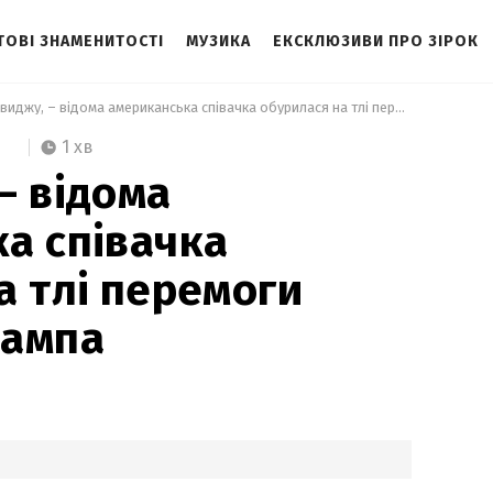
ТОВІ ЗНАМЕНИТОСТІ
МУЗИКА
ЕКСКЛЮЗИВИ ПРО ЗІРОК
 Ненавиджу, – відома американська співачка обурилася на тлі перемоги Дональда Трампа 
1 хв
– відома
а співачка
а тлі перемоги
рампа