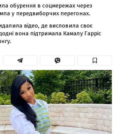
ила обурення в соцмережах через
ампа у передвиборчих перегонах.
видалила відео, де висловила своє
одні вона підтримала Камалу Гарріс
нгу.