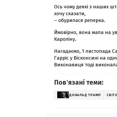
Ось чому деякі з наших шт
хочу сказати,
– обурилася реперка.
Ймовірно, вона мала на ува
Кароліну.
Нагадаємо, 1 листопада C
Гарріс у Вісконсині на од
Виконавиця тоді виконала
Повʼязані теми:
ДОНАЛЬД ТРАМП
СВІТ