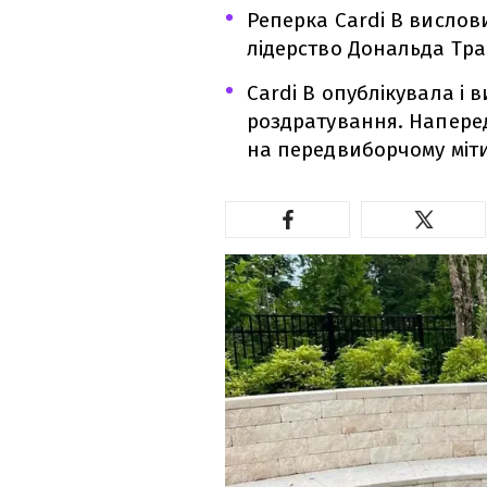
Реперка Cardi B вислов
лідерство Дональда Тр
Cardi B опублікувала і 
роздратування. Наперед
на передвиборчому міти