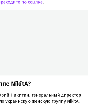
ереходите по ссылке
.
ппе NikitA?
Юрий Никитин, генеральный директор
ю украинскую женскую группу NikitA.