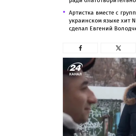
ради благотворительн
Артистка вместе с груп
украинском языке хит N
сделал Евгений Володч