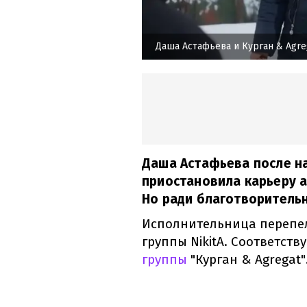
Даша Астафьева и Курган & Agre
Даша Астафьева после н
приостановила карьеру а
Но ради благотворительн
Исполнительница перепел
группы NikitA. Соответст
группы
"Курган & Agregat"