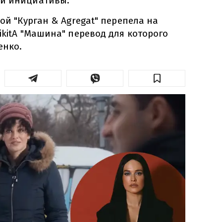
ой инициативы.
пой "Курган & Agregat" перепела на
ikitA "Машина" перевод для которого
енко.