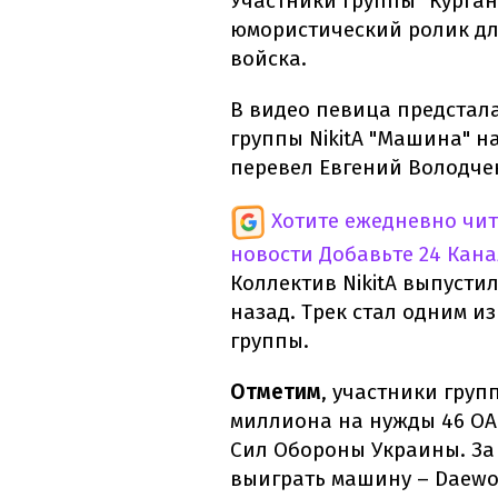
Участники группы "Курган
юмористический ролик дл
войска.
В видео певица предстала
группы NikitA "Машина" на
перевел Евгений Володче
Хотите ежедневно чи
новости
Добавьте 24 Кана
Коллектив NikitA выпустил
назад. Трек стал одним и
группы.
Отметим
, участники груп
миллиона на нужды 46 ОА
Сил Обороны Украины. За 
выиграть машину – Daewoo