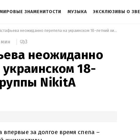
МИРОВЫЕ ЗНАМЕНИТОСТИ
МУЗЫКА
ЭКСКЛЮЗИВЫ О ЗВ
 Даша Астафьева неожиданно перепела на украинском 18-летний хит группы NikitA 
3
 мин
ьева неожиданно
 украинском 18-
группы NikitA
 впервые за долгое время спела –