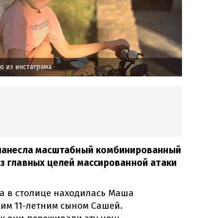
о из инстаграма
я нанесла масштабный комбинированный
из главных целей массированной атаки
ла в столице находилась Маша
оим 11-летним сыном Сашей.