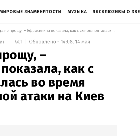
МИРОВЫЕ ЗНАМЕНИТОСТИ
МУЗЫКА
ЭКСКЛЮЗИВЫ О ЗВ
 Никогда не прощу, – Ефросинина показала, как с сыном пряталась во время массированной атаки на Киев 
1
Обновлено -
14:08,
14 мая
мин
прощу, –
показала, как с
лась во время
ой атаки на Киев