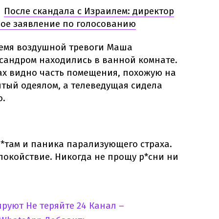
После скандала с Израилем: директор
Ь
ое заявление по голосованию
емя воздушной тревоги Маша
сандром находились в ванной комнате.
х видно часть помещения, похожую на
ытый одеялом, а телеведущая сидела
о.
з*там и паника парализующего страха.
покойствие. Никогда не прощу р*сни ни
ируют
Не теряйте 24 Канал –