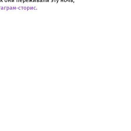
к они переживали эту ночь,
таграм-сторис.