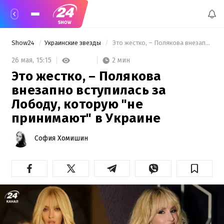
Show24
Украинские звезды
 Это жестко, – Полякова внезапно вступилась за Лободу, которую "не принимают" в Украине 
2 мин
26 мая,
15:15
Это жестко, – Полякова
внезапно вступилась за
Лободу, которую "не
принимают" в Украине
София Хомишин