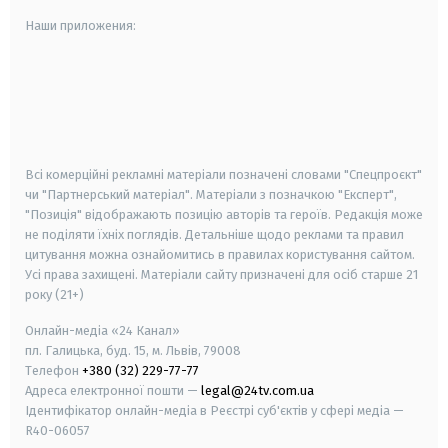
Наши приложения:
android
apple
smart tv
samsung smart tv
Всі комерційні рекламні матеріали позначені словами "Спецпроєкт"
чи "Партнерський матеріал". Матеріали з позначкою "Експерт",
"Позиція" відображають позицію авторів та героїв. Редакція може
не поділяти їхніх поглядів. Детальніше щодо реклами та правил
цитування можна ознайомитись в правилах користування сайтом.
Усі права захищені.
Матеріали сайту призначені для осіб старше
21
року (21+)
Онлайн-медіа «24 Канал»
пл. Галицька, буд. 15, м. Львів, 79008
Телефон
+380 (32) 229-77-77
Адреса електронної пошти —
legal@24tv.com.ua
Ідентифікатор онлайн-медіа в Реєстрі суб'єктів у сфері медіа —
R40-06057