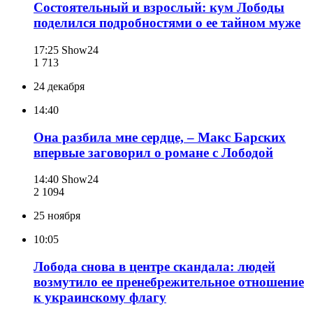
Состоятельный и взрослый: кум Лободы
поделился подробностями о ее тайном муже
17:25
Show24
1 713
24 декабря
14:40
Она разбила мне сердце, – Макс Барских
впервые заговорил о романе с Лободой
14:40
Show24
2 109
4
25 ноября
10:05
Лобода снова в центре скандала: людей
возмутило ее пренебрежительное отношение
к украинскому флагу