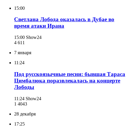
15:00
Светлана Лобода оказалась в Дубае во
время атаки Ирана
15:00
Show24
4 611
7 января
11:24
Под русскоязычные песни: бывшая Тараса
Цимбалюка поразвлекалась на концерте
Лободы
11:24
Show24
1 404
3
28 декабря
17:25