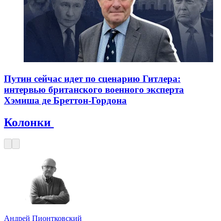
Путин сейчас идет по сценарию Гитлера:
интервью британского военного эксперта
Хэмиша де Бреттон-Гордона
Колонки
Андрей Пионтковский