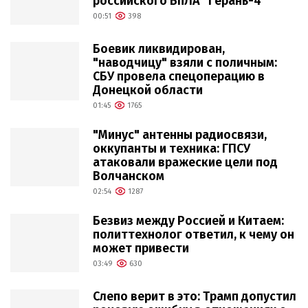
российского БпЛА "Герань-4"
00:51
398
Боевик ликвидирован,
"наводчицу" взяли с поличным:
СБУ провела спецоперацию в
Донецкой области
01:45
1765
"Минус" антенны радиосвязи,
оккупанты и техника: ГПСУ
атаковали вражеские цели под
Волчанском
02:54
1287
Безвиз между Россией и Китаем:
политтехнолог ответил, к чему он
может привести
03:49
630
Слепо верит в это: Трамп допустил