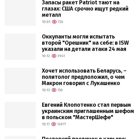
Запасы ракет Patriot тают на
глазах: США срочно ищут редкий
металл
10:01
726
Оккупанты могли испытать
второй "Орешник" на себе: в ISW
указали на детали атаки 24 мая
10:12
3941
Хочет использовать Беларусь, –
политолог предположил, о чем
Макрон говорил с Лукашенко
10:13
150
Евгений Клопотенко стал первым
украинским приглашенным шефом
в польском "МастерШефе"
10:17
14977