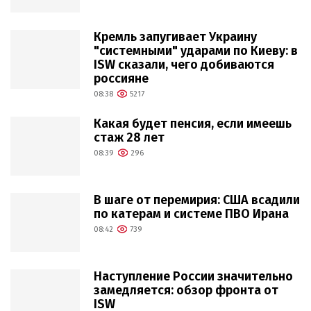
Кремль запугивает Украину
"системными" ударами по Киеву: в
ISW сказали, чего добиваются
россияне
08:38
5217
Какая будет пенсия, если имеешь
стаж 28 лет
08:39
296
В шаге от перемирия: США всадили
по катерам и системе ПВО Ирана
08:42
739
Наступление России значительно
замедляется: обзор фронта от
ISW