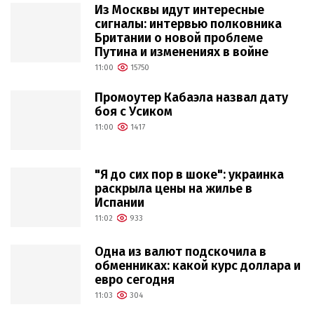
Из Москвы идут интересные
сигналы: интервью полковника
Британии о новой проблеме
Путина и изменениях в войне
11:00
15750
Промоутер Кабаэла назвал дату
боя с Усиком
11:00
1417
"Я до сих пор в шоке": украинка
раскрыла цены на жилье в
Испании
11:02
933
Одна из валют подскочила в
обменниках: какой курс доллара и
евро сегодня
11:03
304