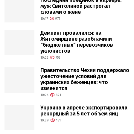
Последний поединок в карьере:
муж Свитолиной растрогал
словами о жене
10:17
971
Демпинг провалился: на
Житомирщине разоблачили
"бюджетных" перевозчиков
уклонистов
10:22
753
Правительство Чехии поддержало
ужесточение условий для
украинских беженцев: что
изменится
10:24
691
Украина в апреле экспортировала
рекордный за 5 лет объем яиц
10:29
181