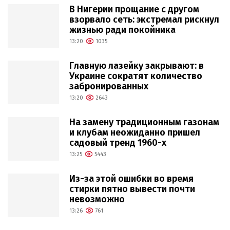
В Нигерии прощание с другом
взорвало сеть: экстремал рискнул
жизнью ради покойника
13:20
1035
Главную лазейку закрывают: в
Украине сократят количество
забронированных
13:20
2643
На замену традиционным газонам
и клубам неожиданно пришел
садовый тренд 1960-х
13:25
5443
Из-за этой ошибки во время
стирки пятно вывести почти
невозможно
13:26
761