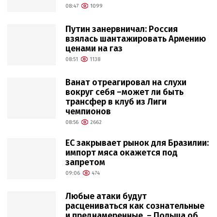
08:47
1099
Путин занервничал: Россия
взялась шантажировать Армению
ценами на газ
08:51
1138
Ванат отреагировал на слухи
вокруг себя –может ли быть
трансфер в клуб из Лиги
чемпионов
08:56
2662
ЕС закрывает рынок для Бразилии:
импорт мяса окажется под
запретом
09:06
474
Любые атаки будут
расцениваться как сознательные
и преднамеренные, – Польша об