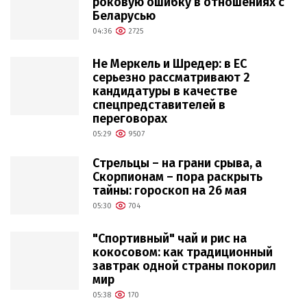
роковую ошибку в отношениях с
Беларусью
04:36
2725
Не Меркель и Шредер: в ЕС
серьезно рассматривают 2
кандидатуры в качестве
спецпредставителей в
переговорах
05:29
9507
Стрельцы – на грани срыва, а
Скорпионам – пора раскрыть
тайны: гороскоп на 26 мая
05:30
704
"Спортивный" чай и рис на
кокосовом: как традиционный
завтрак одной страны покорил
мир
05:38
170