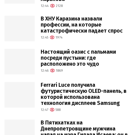
12:44
2128
В ХНУ Каразина назвали
профессии, на которые
катастрофически падает спрос
12:45
1974
Настоящий оазис с пальмами
посреди пустыни: где
расположено это чудо
12:46
1869
Ferrari Luce получила
футуристическую OLED-панель, в
которой использована
технология дисплеев Samsung
12:47
588
В Пятихатках на
Днепропетровщине мужчина
напал на мэра Гилала Исаева: он в