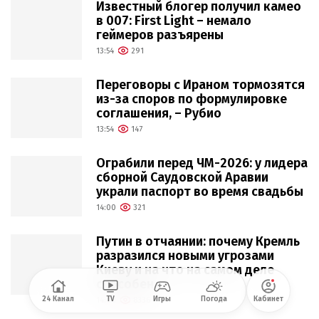
Известный блогер получил камео
в 007: First Light – немало
геймеров разъярены
13:54
291
Переговоры с Ираном тормозятся
из-за споров по формулировке
соглашения, – Рубио
13:54
147
Ограбили перед ЧМ-2026: у лидера
сборной Саудовской Аравии
украли паспорт во время свадьбы
14:00
321
Путин в отчаянии: почему Кремль
разразился новыми угрозами
Киеву и на что на самом деле
способен
24 Канал
TV
Игры
Погода
Кабинет
14:00
8336