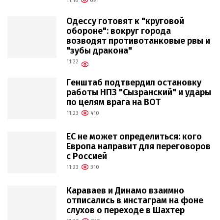
11:16
691
Одессу готовят к "круговой
обороне": вокруг города
возводят противотанковые рвы и
"зубы дракона"
11:22
Генштаб подтвердил остановку
работы НПЗ "Сызранский" и удары
по целям врага на ВОТ
11:23
410
ЕС не может определиться: кого
Европа направит для переговоров
с Россией
11:23
310
Караваев и Динамо взаимно
отписались в инстаграм на фоне
слухов о переходе в Шахтер