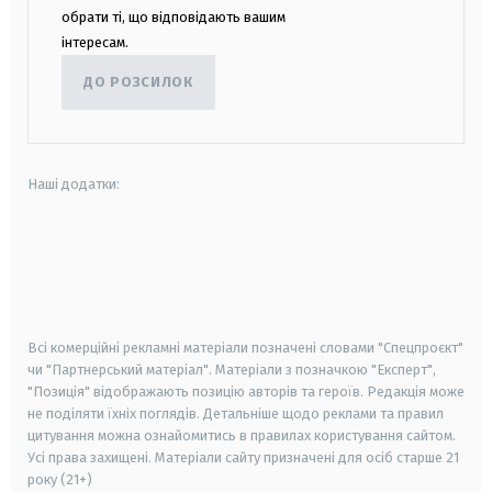
обрати ті, що відповідають вашим
інтересам.
ДО РОЗСИЛОК
Наші додатки:
android
apple
smart tv
samsung smart tv
Всі комерційні рекламні матеріали позначені словами "Спецпроєкт"
чи "Партнерський матеріал". Матеріали з позначкою "Експерт",
"Позиція" відображають позицію авторів та героїв. Редакція може
не поділяти їхніх поглядів. Детальніше щодо реклами та правил
цитування можна ознайомитись в правилах користування сайтом.
Усі права захищені.
Матеріали сайту призначені для осіб старше
21
року (21+)