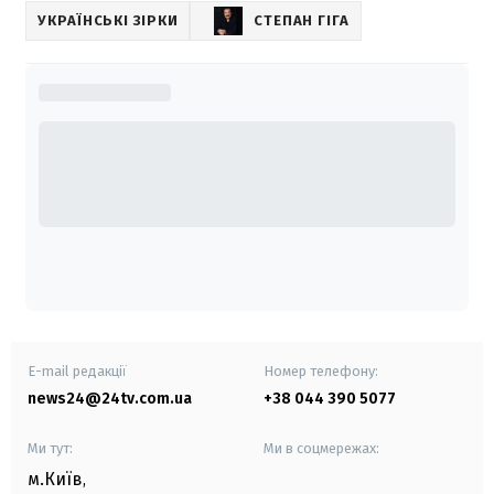
УКРАЇНСЬКІ ЗІРКИ
СТЕПАН ГІГА
E-mail редакції
Номер телефону:
news24@24tv.com.ua
+38 044 390 5077
Ми тут:
Ми в соцмережах:
м.Київ
,