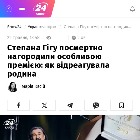
Show24
Українські зірки
 Степана Гігу посмертно нагородили особливою премією: як відреагувала родина 
2 хв
22 травня,
13:48
Степана Гігу посмертно
нагородили особливою
премією: як відреагувала
родина
Марія Касій