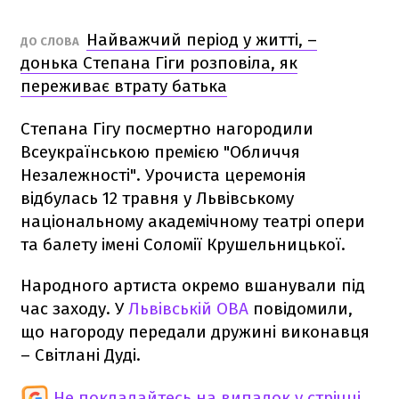
Найважчий період у житті, –
ДО СЛОВА
донька Степана Гіги розповіла, як
переживає втрату батька
Степана Гігу посмертно нагородили
Всеукраїнською премією "Обличчя
Незалежності". Урочиста церемонія
відбулась 12 травня у Львівському
національному академічному театрі опери
та балету імені Соломії Крушельницької.
Народного артиста окремо вшанували під
час заходу. У
Львівській ОВА
повідомили,
що нагороду передали дружині виконавця
– Світлані Дуді.
Не покладайтесь на випадок у стрічці