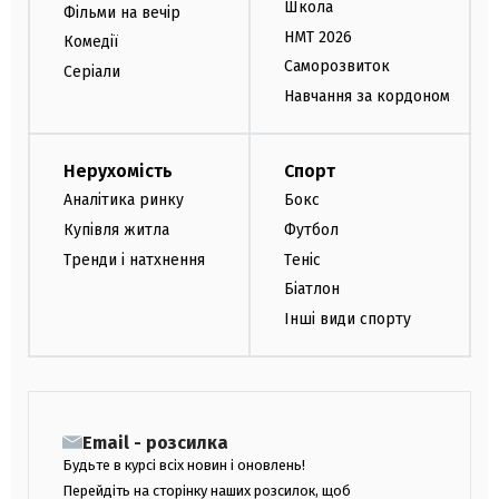
Школа
Фільми на вечір
НМТ 2026
Комедії
Саморозвиток
Серіали
Навчання за кордоном
Нерухомість
Спорт
Аналітика ринку
Бокс
Купівля житла
Футбол
Тренди і натхнення
Теніс
Біатлон
Інші види спорту
Email - розсилка
Будьте в курсі всіх новин і оновлень!
Перейдіть на сторінку наших розсилок, щоб