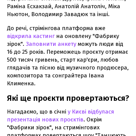
Раміна Есхакзай, Анатолій Анатоліч, Міка
Ньютон, Володимир Завадюк та інші.
До речі, стрімінгова платформа вже
відкрила кастинг
на оновлену "Фабрику
зірок".
Заповнити анкету
можуть люди від
16 до 25 років. Переможець проєкту отримає
500 тисяч гривень, старт кар'єри, любов
глядачів та пісню від музичного продюсера,
композитора та сонграйтера Івана
Клименка.
Які ще проєкти провертаються?
Нагадаємо, що в січні
у Києві відбулася
презентація нових проєктів
. Окрім
"Фабрики зірок", на стримінгових
платформах повертаються шоу "Танцюють