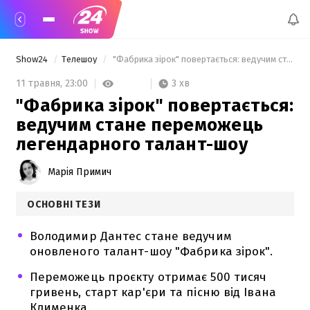
Show24
Телешоу
 "Фабрика зірок" повертається: ведучим стане переможець легендарного талант-шоу 
3 хв
11 травня,
23:00
"Фабрика зірок" повертається:
ведучим стане переможець
легендарного талант-шоу
Марія Примич
ОСНОВНІ ТЕЗИ
Володимир Дантес стане ведучим
оновленого талант-шоу "Фабрика зірок".
Переможець проєкту отримає 500 тисяч
гривень, старт кар'єри та пісню від Івана
Клименка.