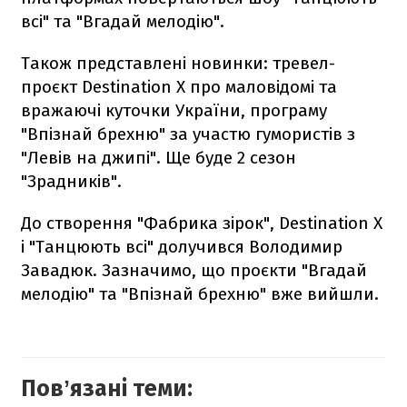
всі" та "Вгадай мелодію".
Також представлені новинки: тревел-
проєкт Destination X про маловідомі та
вражаючі куточки України, програму
"Впізнай брехню" за участю гумористів з
"Левів на джипі". Ще буде 2 сезон
"Зрадників".
До створення "Фабрика зірок", Destination X
і "Танцюють всі" долучився Володимир
Завадюк. Зазначимо, що проєкти "Вгадай
мелодію" та "Впізнай брехню" вже вийшли.
Повʼязані теми: