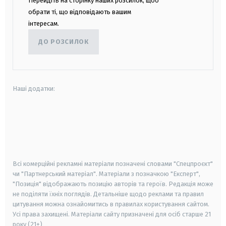
Перейдіть на сторінку наших розсилок, щоб
обрати ті, що відповідають вашим
інтересам.
ДО РОЗСИЛОК
Наші додатки:
android
apple
smart tv
samsung smart tv
Всі комерційні рекламні матеріали позначені словами "Спецпроєкт"
чи "Партнерський матеріал". Матеріали з позначкою "Експерт",
"Позиція" відображають позицію авторів та героїв. Редакція може
не поділяти їхніх поглядів. Детальніше щодо реклами та правил
цитування можна ознайомитись в правилах користування сайтом.
Усі права захищені.
Матеріали сайту призначені для осіб старше
21
року (21+)