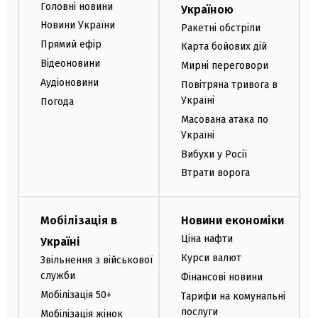
Головні новини
Україною
Новини України
Ракетні обстріли
Прямий ефір
Карта бойових дій
Відеоновини
Мирні переговори
Аудіоновини
Повітряна тривога в
Україні
Погода
Масована атака по
Україні
Вибухи у Росії
Втрати ворога
Мобілізація в
Новини економіки
Ціна нафти
Україні
Курси валют
Звільнення з військової
служби
Фінансові новини
Мобілізація 50+
Тарифи на комунальні
послуги
Мобілізація жінок