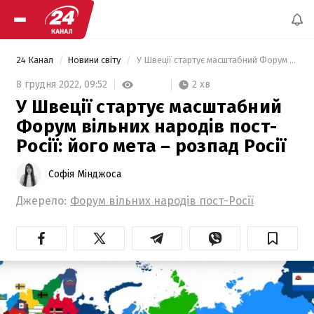
24 Канал
Новини світу
 У Швеції стартує масштабний Форум вільних народів пост-Росії: його мета – розпад Росії 
2 хв
8 грудня 2022,
09:52
У Швеції стартує масштабний
Форум вільних народів пост-
Росії: його мета – розпад Росії
Софія Мінджоса
Джерело:
Форум вільних народів пост-Росії