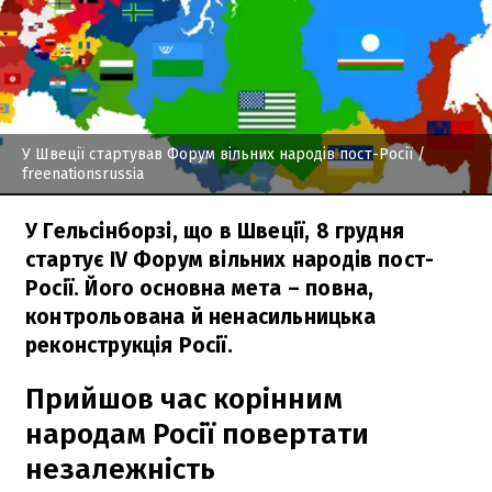
У Швеції стартував Форум вільних народів пост-Росії
/
freenationsrussia
У Гельсінборзі, що в Швеції, 8 грудня
стартує IV Форум вільних народів пост-
Росії. Його основна мета – повна,
контрольована й ненасильницька
реконструкція Росії.
Прийшов час корінним
народам Росії повертати
незалежність