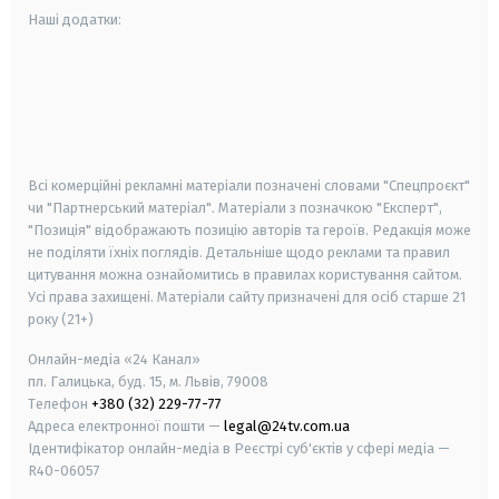
Наші додатки:
android
apple
smart tv
samsung smart tv
Всі комерційні рекламні матеріали позначені словами "Спецпроєкт"
чи "Партнерський матеріал". Матеріали з позначкою "Експерт",
"Позиція" відображають позицію авторів та героїв. Редакція може
не поділяти їхніх поглядів. Детальніше щодо реклами та правил
цитування можна ознайомитись в правилах користування сайтом.
Усі права захищені.
Матеріали сайту призначені для осіб старше
21
року (21+)
Онлайн-медіа «24 Канал»
пл. Галицька, буд. 15, м. Львів, 79008
Телефон
+380 (32) 229-77-77
Адреса електронної пошти —
legal@24tv.com.ua
Ідентифікатор онлайн-медіа в Реєстрі суб'єктів у сфері медіа —
R40-06057