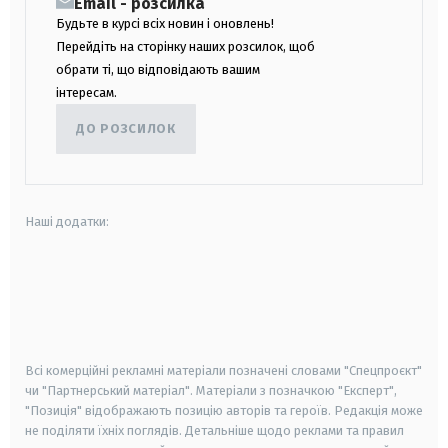
Email - розсилка
Будьте в курсі всіх новин і оновлень!
Перейдіть на сторінку наших розсилок, щоб
обрати ті, що відповідають вашим
інтересам.
ДО РОЗСИЛОК
Наші додатки:
android
apple
smart tv
samsung smart tv
Всі комерційні рекламні матеріали позначені словами "Спецпроєкт"
чи "Партнерський матеріал". Матеріали з позначкою "Експерт",
"Позиція" відображають позицію авторів та героїв. Редакція може
не поділяти їхніх поглядів. Детальніше щодо реклами та правил