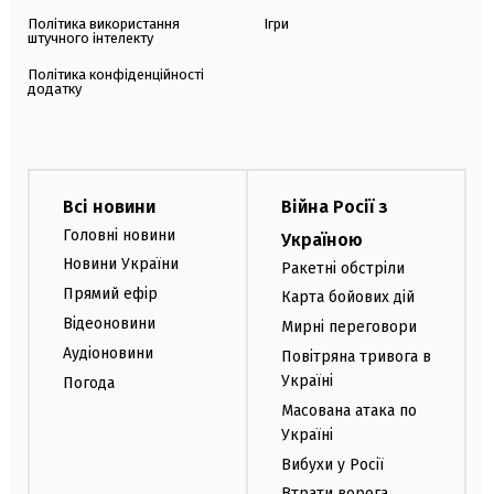
Політика використання
Ігри
штучного інтелекту
Політика конфіденційності
додатку
Всі новини
Війна Росії з
Головні новини
Україною
Новини України
Ракетні обстріли
Прямий ефір
Карта бойових дій
Відеоновини
Мирні переговори
Аудіоновини
Повітряна тривога в
Україні
Погода
Масована атака по
Україні
Вибухи у Росії
Втрати ворога