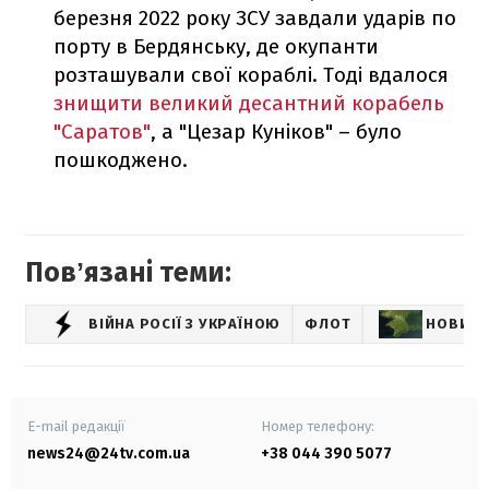
березня 2022 року ЗСУ завдали ударів по
порту в Бердянську, де окупанти
розташували свої кораблі. Тоді вдалося
знищити великий десантний корабель
"Саратов"
, а "Цезар Куніков" – було
пошкоджено.
Повʼязані теми:
ВІЙНА РОСІЇ З УКРАЇНОЮ
ФЛОТ
НОВИНИ
E-mail редакції
Номер телефону:
news24@24tv.com.ua
+38 044 390 5077