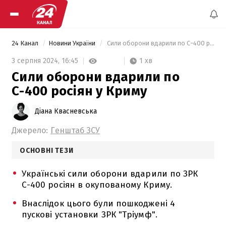
24 Канал
Новини України
 Сили оборони вдарили по С-400 росіян у Криму 
1 хв
3 серпня 2024,
16:45
Сили оборони вдарили по
С-400 росіян у Криму
Діана Квасневська
Джерело:
Генштаб ЗСУ
ОСНОВНІ ТЕЗИ
Українські сили оборони вдарили по ЗРК
С-400 росіян в окупованому Криму.
Внаслідок цього були пошкоджені 4
пускові установки ЗРК "Тріумф".