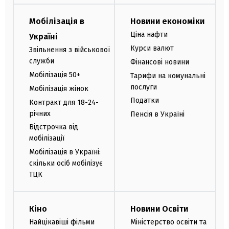
Мобілізація в
Новини економіки
Ціна нафти
Україні
Курси валют
Звільнення з військової
служби
Фінансові новини
Мобілізація 50+
Тарифи на комунальні
послуги
Мобілізація жінок
Податки
Контракт для 18-24-
річних
Пенсія в Україні
Відстрочка від
мобілізації
Мобілізація в Україні:
скільки осіб мобілізує
ТЦК
Кіно
Новини Освіти
Найцікавіші фільми
Міністерство освіти та