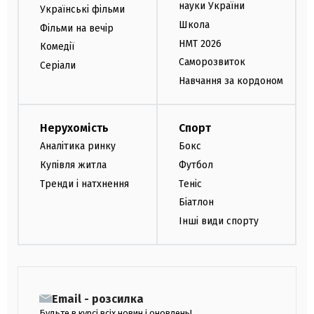
науки України
Українські фільми
Школа
Фільми на вечір
НМТ 2026
Комедії
Саморозвиток
Серіали
Навчання за кордоном
Нерухомість
Спорт
Аналітика ринку
Бокс
Купівля житла
Футбол
Тренди і натхнення
Теніс
Біатлон
Інші види спорту
Email - розсилка
Будьте в курсі всіх новин і оновлень!