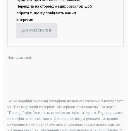
Перейдіть на сторінку наших розсилок, щоб
обрати ті, що відповідають вашим
інтересам.
ДО РОЗСИЛОК
Наші додатки:
android
apple
smart tv
samsung smart tv
Всі комерційні рекламні матеріали позначені словами "Спецпроєкт"
чи "Партнерський матеріал". Матеріали з позначкою "Експерт",
"Позиція" відображають позицію авторів та героїв. Редакція може
не поділяти їхніх поглядів. Детальніше щодо реклами та правил
цитування можна ознайомитись в правилах користування сайтом.
Усі права захищені.
Матеріали сайту призначені для осіб старше
21