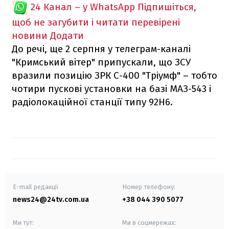
24 Канал – у WhatsApp
Підпишіться,
щоб не загубити і читати перевірені
новини
Додати
До речі, ще 2 серпня у телеграм-каналі
"Кримський вітер" припускали, що ЗСУ
вразили позицію ЗРК С-400 "Тріумф" – тобто
чотири пускові установки на базі МАЗ-543 і
радіолокаційної станції типу 92Н6.
E-mail редакції
Номер телефону:
news24@24tv.com.ua
+38 044 390 5077
Ми тут:
Ми в соцмережах: