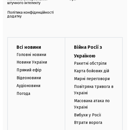
штучного інтелекту
Політика конфіденційності
додатку
Всі новини
Війна Росії з
Головні новини
Україною
Новини України
Ракетні обстріли
Прямий ефір
Карта бойових дій
Відеоновини
Мирні переговори
Аудіоновини
Повітряна тривога в
Україні
Погода
Масована атака по
Україні
Вибухи у Росії
Втрати ворога