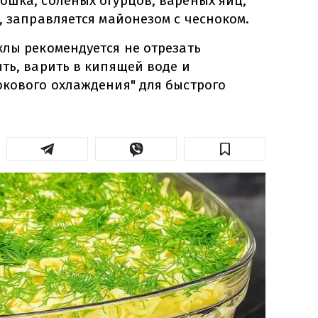
ошка, соленых огурцов, вареных яиц,
, заправляется майонезом с чесноком.
клы рекомендуется не отрезать
ть, варить в кипящей воде и
окового охлаждения" для быстрого