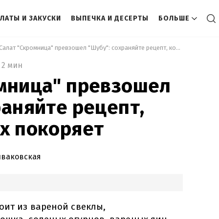
ЛАТЫ И ЗАКУСКИ
ВЫПЕЧКА И ДЕСЕРТЫ
БОЛЬШЕ
 Салат "Скромница" превзошел "Шубу": сохраняйте рецепт, который всех покоряет 
2 мин
мница" превзошел
раняйте рецепт,
х покоряет
иваковская
оит из вареной свеклы,