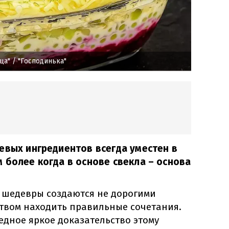
ца"
/ "Господинька"
евых ингредиентов всегда уместен в
 более когда в основе свекла – основа
 шедевры создаются не дорогими
ством находить правильные сочетания.
едное яркое доказательство этому