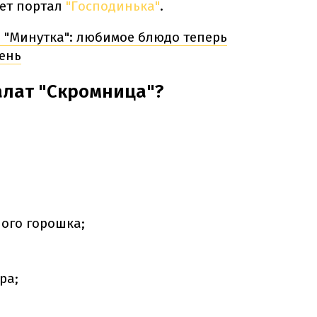
ет портал
"Господинька"
.
"Минутка": любимое блюдо теперь
ень
алат "Скромница"?
ого горошка;
ра;