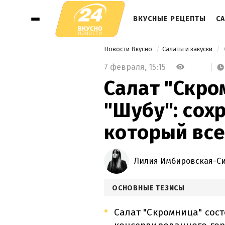
ВКУСНЫЕ РЕЦЕПТЫ
СА
Новости Вкусно
Салаты и закуски
7 февраля,
15:15
Салат "Скро
"Шубу": сох
который все
Лилия Имбировская-С
ОСНОВНЫЕ ТЕЗИСЫ
Салат "Скромница" сост