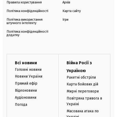
Правила користування
Архів
Політика конфіденційності
Карта сайту
Політика використання
Ігри
штучного інтелекту
Політика конфіденційності
додатку
Всі новини
Війна Росії з
Головні новини
Україною
Новини України
Ракетні обстріли
Прямий ефір
Карта бойових дій
Відеоновини
Мирні переговори
Аудіоновини
Повітряна тривога в
Україні
Погода
Масована атака по
Україні