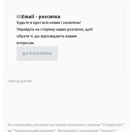
Email - розсилка
Будьте в курсі всіх новин і оновлень!
Перейдіть на сторінку наших розсилок, щоб
обрати ті, що відповідають вашим
інтересам.
ДО РОЗСИЛОК
Наші додатки:
android
apple
smart tv
samsung smart tv
Всі комерційні рекламні матеріали позначені словами "Спецпроєкт"
чи "Партнерський матеріал". Матеріали з позначкою "Експерт",