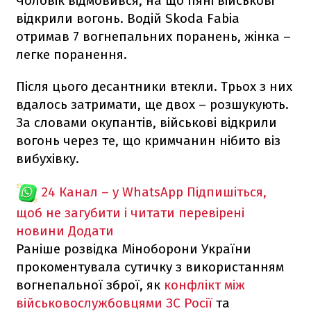
Чоловік відмовився, на що пяні військові
відкрили вогонь. Водій Skoda Fabia
отримав 7 вогнепальних поранень, жінка –
легке поранення.
Після цього десантники втекли. Трьох з них
вдалось затримати, ще двох – розшукують.
За словами окупантів, військові відкрили
вогонь через те, що кримчанин нібито віз
вибухівку.
24 Канал – у WhatsApp
Підпишіться,
щоб не загубити і читати перевірені
новини
Додати
Раніше розвідка Міноборони України
прокоментувала сутичку з використанням
вогнепальної зброї, як
конфлікт між
військовослужбовцями ЗС Росії
та