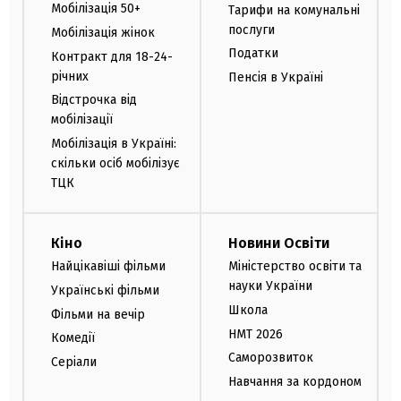
Мобілізація 50+
Тарифи на комунальні
послуги
Мобілізація жінок
Податки
Контракт для 18-24-
річних
Пенсія в Україні
Відстрочка від
мобілізації
Мобілізація в Україні:
скільки осіб мобілізує
ТЦК
Кіно
Новини Освіти
Найцікавіші фільми
Міністерство освіти та
науки України
Українські фільми
Школа
Фільми на вечір
НМТ 2026
Комедії
Саморозвиток
Серіали
Навчання за кордоном