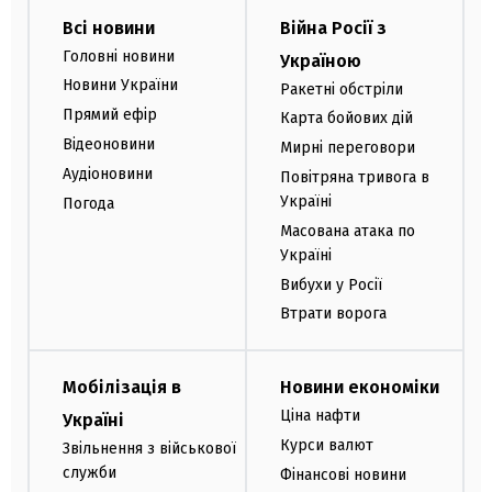
Всі новини
Війна Росії з
Головні новини
Україною
Новини України
Ракетні обстріли
Прямий ефір
Карта бойових дій
Відеоновини
Мирні переговори
Аудіоновини
Повітряна тривога в
Україні
Погода
Масована атака по
Україні
Вибухи у Росії
Втрати ворога
Мобілізація в
Новини економіки
Ціна нафти
Україні
Курси валют
Звільнення з військової
служби
Фінансові новини