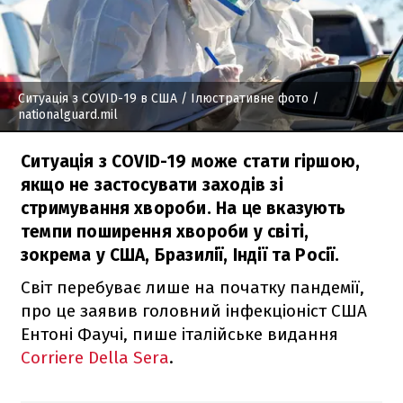
Ситуація з COVID-19 в США / Ілюстративне фото
/
nationalguard.mil
Ситуація з COVID-19 може стати гіршою,
якщо не застосувати заходів зі
стримування хвороби. На це вказують
темпи поширення хвороби у світі,
зокрема у США, Бразилії, Індії та Росії.
Світ перебуває лише на початку пандемії,
про це заявив головний інфекціоніст США
Ентоні Фаучі, пише італійське видання
Corriere Della Sera
.