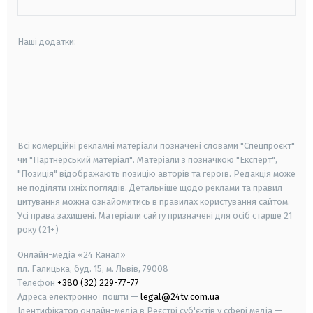
Наші додатки:
android
apple
smart tv
samsung smart tv
Всі комерційні рекламні матеріали позначені словами "Спецпроєкт"
чи "Партнерський матеріал". Матеріали з позначкою "Експерт",
"Позиція" відображають позицію авторів та героїв. Редакція може
не поділяти їхніх поглядів. Детальніше щодо реклами та правил
цитування можна ознайомитись в правилах користування сайтом.
Усі права захищені.
Матеріали сайту призначені для осіб старше
21
року (21+)
Онлайн-медіа «24 Канал»
пл. Галицька, буд. 15, м. Львів, 79008
Телефон
+380 (32) 229-77-77
Адреса електронної пошти —
legal@24tv.com.ua
Ідентифікатор онлайн-медіа в Реєстрі суб'єктів у сфері медіа —