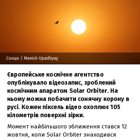
Сонце
/ Manish Upadhyay
Європейське космічне агентство
опублікувало відеозапис, зроблений
космічним апаратом Solar Orbiter. На
ньому можна побачити сонячну корону в
русі. Кожен піксель відео охоплює 105
кілометрів поверхні зірки.
Момент найбільшого зближення стався 12
жовтня, коли Solar Orbiter знаходився