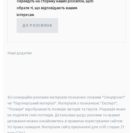
Перейдіть на сторінку наших розсилок, щоб
обрати ті, що відповідають вашим
інтересам.
ДО РОЗСИЛОК
Наші додатки:
android
apple
smart tv
samsung smart tv
Всі комерційні рекламні матеріали позначені словами "Спецпроєкт"
чи "Партнерський матеріал". Матеріали з позначкою "Експерт",
"Позиція" відображають позицію авторів та героїв. Редакція може
не поділяти їхніх поглядів. Детальніше щодо реклами та правил
цитування можна ознайомитись в правилах користування сайтом.
Усі права захищені.
Матеріали сайту призначені для осіб старше
21
року (21+)