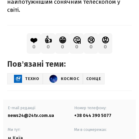
найпотужнішим сонячним телескопом у
світі.
❤️
👍
😁
🤔
😢
😡
0
0
0
0
0
0
Повʼязані теми:
ТЕХНО
КОСМОС
СОНЦЕ
E-mail редакції
Номер телефону:
news24@24tv.com.ua
+38 044 390 5077
Ми тут:
Ми в соцмережах:
м.Київ
,