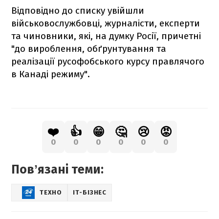
Відповідно до списку увійшли
військовослужбовці, журналісти, експерти
та чиновники, які, на думку Росії, причетні
"до вироблення, обґрунтування та
реалізації русофобського курсу правлячого
в Канаді режиму".
❤️
👍
😁
🤔
😢
😡
0
0
0
0
0
0
Повʼязані теми:
ТЕХНО
IT-БІЗНЕС