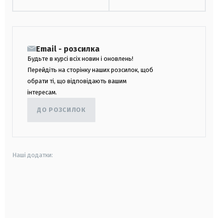
Email - розсилка
Будьте в курсі всіх новин і оновлень!
Перейдіть на сторінку наших розсилок, щоб
обрати ті, що відповідають вашим
інтересам.
ДО РОЗСИЛОК
Наші додатки:
android
apple
smart tv
samsung smart tv