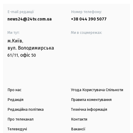
E-mail редакції
Номер телефону:
news24@24tv.com.ua
+38 044 390 5077
Ми тут:
Ми в соцмережах:
м.Київ
,
вул. Володимирська
офіс
61/11,
50
Про нас
Угода Користувача Спільноти
Редакція
Правила коментування
Редакційна політика
Технічна інформація
Про телеканал
Контакти
Телеведучі
Вакансії