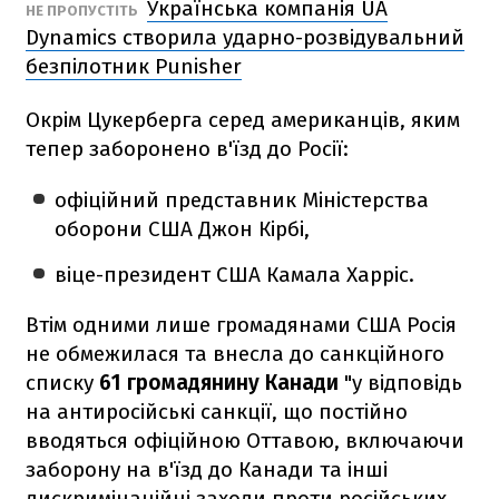
Українська компанія UA
НЕ ПРОПУСТІТЬ
Dynamics створила ударно-розвідувальний
безпілотник Punisher
Окрім Цукерберга серед американців, яким
тепер заборонено в'їзд до Росії:
офіційний представник Міністерства
оборони США Джон Кірбі,
віце-президент США Камала Харріс.
Втім одними лише громадянами США Росія
не обмежилася та внесла до санкційного
списку
61 громадянину Канади
"у відповідь
на антиросійські санкції, що постійно
вводяться офіційною Оттавою, включаючи
заборону на в'їзд до Канади та інші
дискримінаційні заходи проти російських