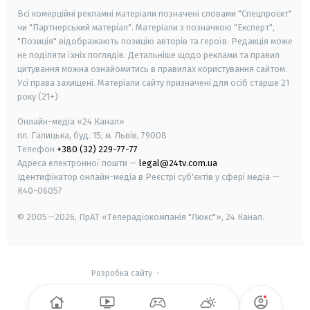
Всі комерційні рекламні матеріали позначені словами "Спецпроєкт"
чи "Партнерський матеріал". Матеріали з позначкою "Експерт",
"Позиція" відображають позицію авторів та героїв. Редакція може
не поділяти їхніх поглядів. Детальніше щодо реклами та правил
цитування можна ознайомитись в правилах користування сайтом.
Усі права захищені.
Матеріали сайту призначені для осіб старше
21
року (21+)
Онлайн-медіа «24 Канал»
пл. Галицька, буд. 15, м. Львів, 79008
Телефон
+380 (32) 229-77-77
Адреса електронної пошти —
legal@24tv.com.ua
Ідентифікатор онлайн-медіа в Реєстрі суб'єктів у сфері медіа —
R40-06057
© 2005—2026,
ПрАТ «Телерадіокомпанія "Люкс"», 24 Канал.
Розробка сайту
-