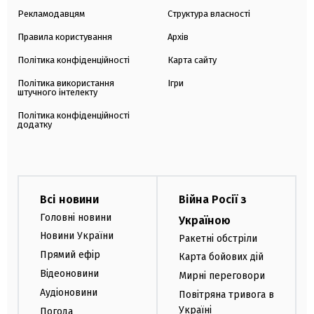
Рекламодавцям
Структура власності
Правила користування
Архів
Політика конфіденційності
Карта сайту
Політика використання
Ігри
штучного інтелекту
Політика конфіденційності
додатку
Всі новини
Війна Росії з
Головні новини
Україною
Новини України
Ракетні обстріли
Прямий ефір
Карта бойових дій
Відеоновини
Мирні переговори
Аудіоновини
Повітряна тривога в
Україні
Погода