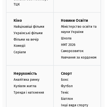
ТЦК
Кіно
Новини Освіти
Найцікавіші фільми
Міністерство освіти та
науки України
Українські фільми
Школа
Фільми на вечір
НМТ 2026
Комедії
Саморозвиток
Серіали
Навчання за кордоном
Нерухомість
Спорт
Аналітика ринку
Бокс
Купівля житла
Футбол
Тренди і натхнення
Теніс
Біатлон
Інші види спорту