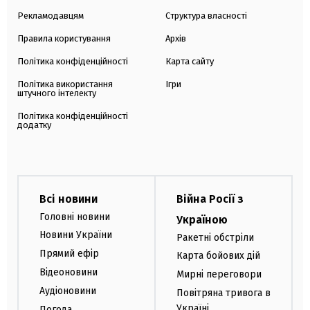
Рекламодавцям
Структура власності
Правила користування
Архів
Політика конфіденційності
Карта сайту
Політика використання
Ігри
штучного інтелекту
Політика конфіденційності
додатку
Всі новини
Війна Росії з
Головні новини
Україною
Новини України
Ракетні обстріли
Прямий ефір
Карта бойових дій
Відеоновини
Мирні переговори
Аудіоновини
Повітряна тривога в
Україні
Погода