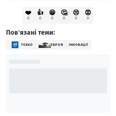
❤️
👍
😁
🤔
😢
😡
0
0
0
0
0
0
Повʼязані теми:
ТЕХНО
ЗБРОЯ
ІННОВАЦІЇ