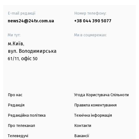
E-mail редакції
Номер телефону:
news24@24tv.com.ua
+38 044 390 5077
Ми тут:
Ми в соцмережах:
м.Київ
,
вул. Володимирська
офіс
61/11,
50
Про нас
Угода Користувача Спільноти
Редакція
Правила коментування
Редакційна політика
Технічна інформація
Про телеканал
Контакти
Телеведучі
Вакансії