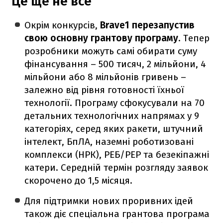
Це ще не все
Окрім конкурсів,
Brave1 перезапустив
свою основну грантову програму
. Тепер
розробники можуть самі обирати суму
фінансування – 500 тисяч, 2 мільйони, 4
мільйони або 8 мільйонів гривень –
залежно від рівня готовності їхньої
технології. Програму сфокусували на 70
детальних технологічних напрямах у 9
категоріях, серед яких ракети, штучний
інтелект, БпЛА, наземні роботизовані
комплекси (НРК), РЕБ/РЕР та безекіпажні
катери. Середній термін розгляду заявок
скорочено до 1,5 місяця.
Для підтримки нових проривних ідей
також діє спеціальна грантова програма