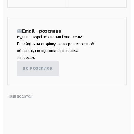
Email - розсилка
Будьте в курсі всіх новин і оновлень!
Перейдіть на сторінку наших розсилок, щоб
обрати ті, що відповідають вашим
інтересам.
ДО РОЗСИЛОК
Наші додатки:
android
apple
smart tv
samsung smart tv