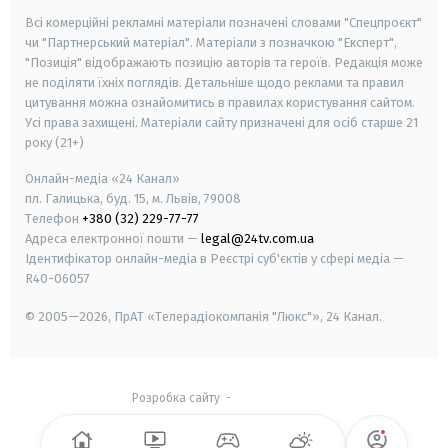
Всі комерційні рекламні матеріали позначені словами "Спецпроєкт"
чи "Партнерський матеріал". Матеріали з позначкою "Експерт",
"Позиція" відображають позицію авторів та героїв. Редакція може
не поділяти їхніх поглядів. Детальніше щодо реклами та правил
цитування можна ознайомитись в правилах користування сайтом.
Усі права захищені.
Матеріали сайту призначені для осіб старше
21
року (21+)
Онлайн-медіа «24 Канал»
пл. Галицька, буд. 15, м. Львів, 79008
Телефон
+380 (32) 229-77-77
Адреса електронної пошти —
legal@24tv.com.ua
Ідентифікатор онлайн-медіа в Реєстрі суб'єктів у сфері медіа —
R40-06057
© 2005—2026,
ПрАТ «Телерадіокомпанія "Люкс"», 24 Канал.
Розробка сайту
-