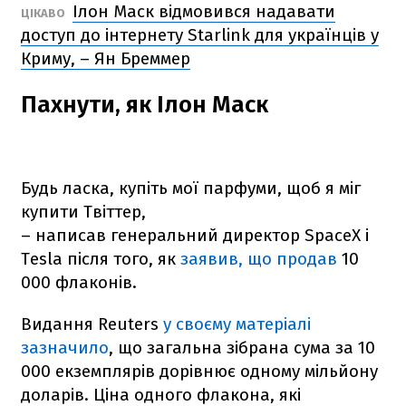
Ілон Маск відмовився надавати
ЦІКАВО
доступ до інтернету Starlink для українців у
Криму, – Ян Бреммер
Пахнути, як Ілон Маск
Будь ласка, купіть мої парфуми, щоб я міг
купити Твіттер,
– написав генеральний директор SpaceX і
Tesla після того, як
заявив, що продав
10
000 флаконів.
Видання Reuters
у своєму матеріалі
зазначило
, що загальна зібрана сума за 10
000 екземплярів дорівнює одному мільйону
доларів. Ціна одного флакона, які