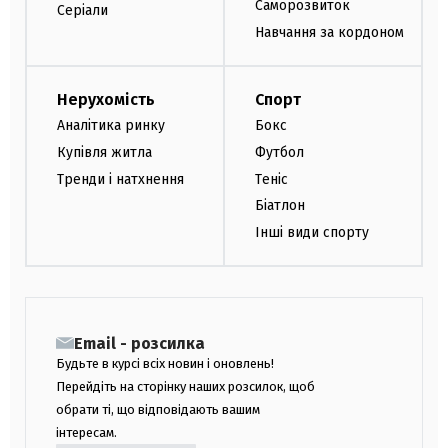
Саморозвиток
Серіали
Навчання за кордоном
Нерухомість
Спорт
Аналітика ринку
Бокс
Купівля житла
Футбол
Тренди і натхнення
Теніс
Біатлон
Інші види спорту
Email - розсилка
Будьте в курсі всіх новин і оновлень!
Перейдіть на сторінку наших розсилок, щоб
обрати ті, що відповідають вашим
інтересам.