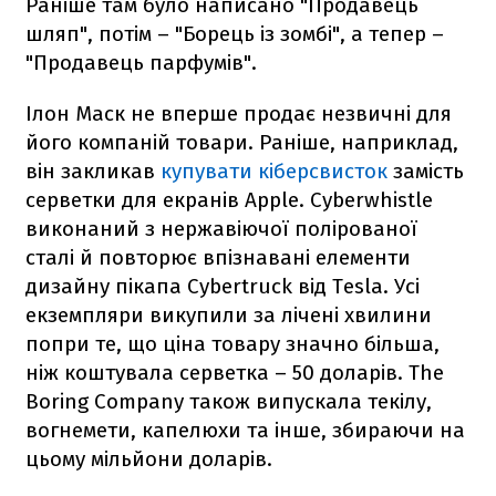
Раніше там було написано "Продавець
шляп", потім – "Борець із зомбі", а тепер –
"Продавець парфумів".
Ілон Маск не вперше продає незвичні для
його компаній товари. Раніше, наприклад,
він закликав
купувати кіберсвисток
замість
серветки для екранів Apple. Cyberwhistle
виконаний з нержавіючої полірованої
сталі й повторює впізнавані елементи
дизайну пікапа Cybertruck від Tesla. Усі
екземпляри викупили за лічені хвилини
попри те, що ціна товару значно більша,
ніж коштувала серветка – 50 доларів. The
Boring Company також випускала текілу,
вогнемети, капелюхи та інше, збираючи на
цьому мільйони доларів.