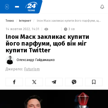
Техно
Інтернет
 Ілон Маск закликає купити його парфуми, щоб він міг купити Twitter 
3 хв
14 жовтня 2022,
14:31
Ілон Маск закликає купити
його парфуми, щоб він міг
купити Twitter
Олександр Гайдамашко
Джерело:
Futurism