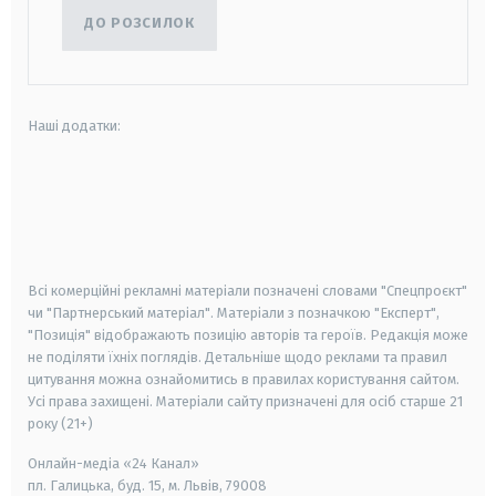
ДО РОЗСИЛОК
Наші додатки:
android
apple
smart tv
samsung smart tv
Всі комерційні рекламні матеріали позначені словами "Спецпроєкт"
чи "Партнерський матеріал". Матеріали з позначкою "Експерт",
"Позиція" відображають позицію авторів та героїв. Редакція може
не поділяти їхніх поглядів. Детальніше щодо реклами та правил
цитування можна ознайомитись в правилах користування сайтом.
Усі права захищені.
Матеріали сайту призначені для осіб старше
21
року (21+)
Онлайн-медіа «24 Канал»
пл. Галицька, буд. 15, м. Львів, 79008