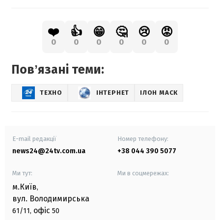
❤️
👍
😁
🤔
😢
😡
0
0
0
0
0
0
Повʼязані теми:
ТЕХНО
ІНТЕРНЕТ
ІЛОН МАСК
E-mail редакції
Номер телефону:
news24@24tv.com.ua
+38 044 390 5077
Ми тут:
Ми в соцмережах:
м.Київ
,
вул. Володимирська
офіс
61/11,
50