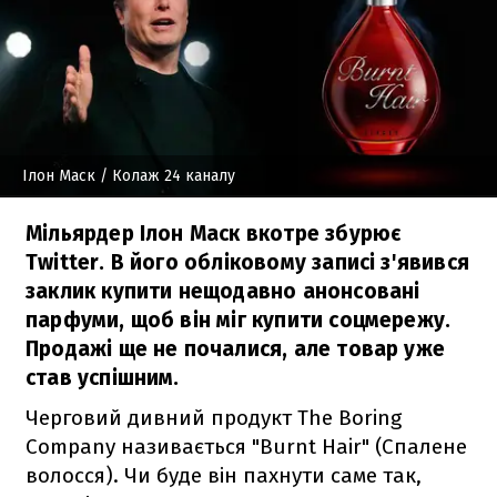
Ілон Маск
/ Колаж 24 каналу
Мільярдер Ілон Маск вкотре збурює
Twitter. В його обліковому записі з'явився
заклик купити нещодавно анонсовані
парфуми, щоб він міг купити соцмережу.
Продажі ще не почалися, але товар уже
став успішним.
Черговий дивний продукт The Boring
Company називається "Burnt Hair" (Спалене
волосся). Чи буде він пахнути саме так,