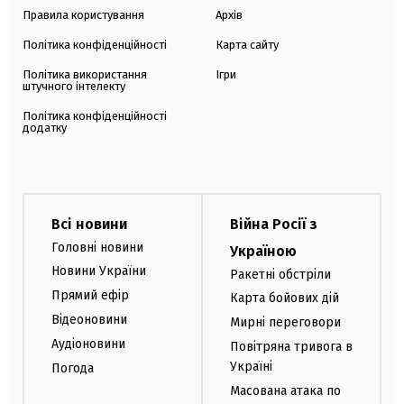
Правила користування
Архів
Політика конфіденційності
Карта сайту
Політика використання
Ігри
штучного інтелекту
Політика конфіденційності
додатку
Всі новини
Війна Росії з
Головні новини
Україною
Новини України
Ракетні обстріли
Прямий ефір
Карта бойових дій
Відеоновини
Мирні переговори
Аудіоновини
Повітряна тривога в
Україні
Погода
Масована атака по