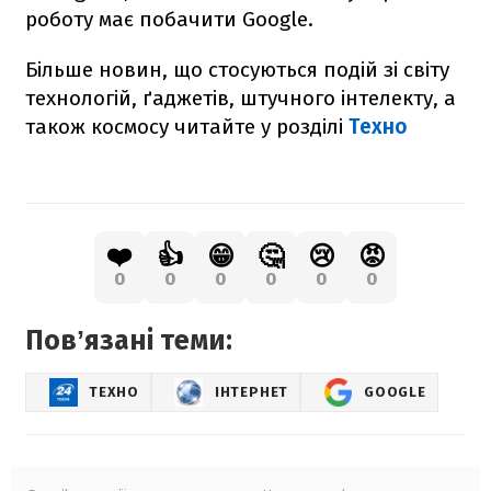
роботу має побачити Google.
Більше новин, що стосуються подій зі світу
технологій, ґаджетів, штучного інтелекту, а
також космосу читайте у розділі
Техно
❤️
👍
😁
🤔
😢
😡
0
0
0
0
0
0
Повʼязані теми:
ТЕХНО
ІНТЕРНЕТ
GOOGLE