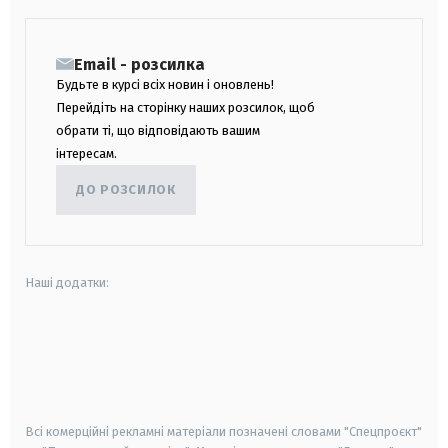
Email - розсилка
Будьте в курсі всіх новин і оновлень!
Перейдіть на сторінку наших розсилок, щоб
обрати ті, що відповідають вашим
інтересам.
ДО РОЗСИЛОК
Наші додатки:
android
apple
smart tv
samsung smart tv
Всі комерційні рекламні матеріали позначені словами "Спецпроєкт"