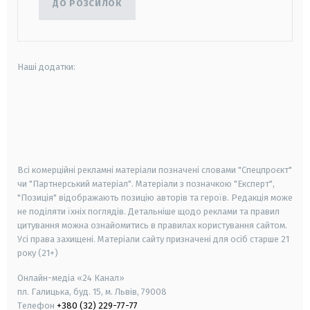
ДО РОЗСИЛОК
Наші додатки:
android
apple
smart tv
samsung smart tv
Всі комерційні рекламні матеріали позначені словами "Спецпроєкт"
чи "Партнерський матеріал". Матеріали з позначкою "Експерт",
"Позиція" відображають позицію авторів та героїв. Редакція може
не поділяти їхніх поглядів. Детальніше щодо реклами та правил
цитування можна ознайомитись в правилах користування сайтом.
Усі права захищені.
Матеріали сайту призначені для осіб старше
21
року (21+)
Онлайн-медіа «24 Канал»
пл. Галицька, буд. 15, м. Львів, 79008
Телефон
+380 (32) 229-77-77