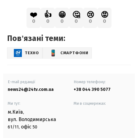
❤️
👍
😁
🤔
😢
😡
0
0
0
0
0
0
Повʼязані теми:
ТЕХНО
СМАРТФОНИ
E-mail редакції
Номер телефону:
news24@24tv.com.ua
+38 044 390 5077
Ми тут:
Ми в соцмережах:
м.Київ
,
вул. Володимирська
офіс
61/11,
50