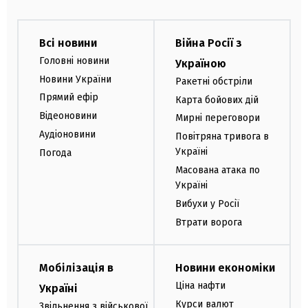
Всі новини
Війна Росії з
Головні новини
Україною
Новини України
Ракетні обстріли
Прямий ефір
Карта бойових дій
Відеоновини
Мирні переговори
Аудіоновини
Повітряна тривога в
Україні
Погода
Масована атака по
Україні
Вибухи у Росії
Втрати ворога
Мобілізація в
Новини економіки
Ціна нафти
Україні
Курси валют
Звільнення з військової