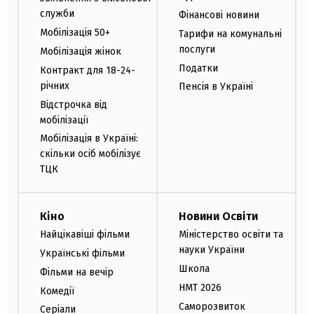
служби
Фінансові новини
Мобілізація 50+
Тарифи на комунальні
послуги
Мобілізація жінок
Податки
Контракт для 18-24-
річних
Пенсія в Україні
Відстрочка від
мобілізації
Мобілізація в Україні:
скільки осіб мобілізує
ТЦК
Кіно
Новини Освіти
Найцікавіші фільми
Міністерство освіти та
науки України
Українські фільми
Школа
Фільми на вечір
НМТ 2026
Комедії
Саморозвиток
Серіали