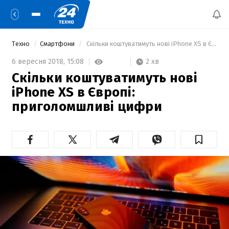
Техно
Смартфони
 Скільки коштуватимуть нові iPhone XS в Європі: приголомшливі цифри 
2 хв
6 вересня 2018,
15:08
Скільки коштуватимуть нові
iPhone XS в Європі:
приголомшливі цифри