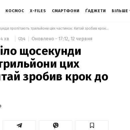
КОСМОС
X-FILES
СМАРТФОНИ
ҐАДЖЕТИ
БІЛЬШЕ
 Крізь ваше тіло щосекунди пролітають трильйони цих частинок: Китай зробив крок до їх розгадки 
4
Оновлено -
17:12,
12 червня
4 хв
тіло щосекунди
трильйони цих
итай зробив крок до
о