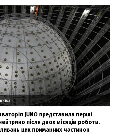
n Guan
рваторія JUNO представила перші
ейтрино після двох місяців роботи.
ливань цих примарних частинок