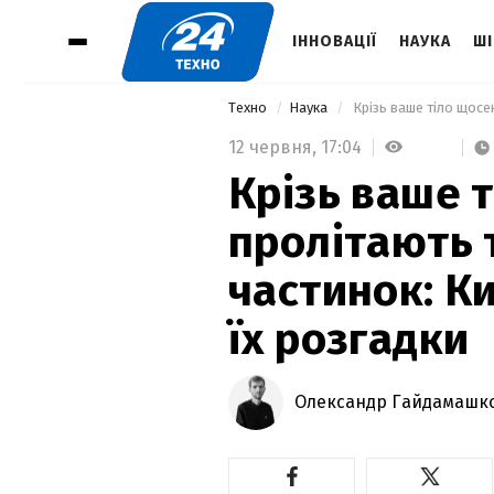
ІННОВАЦІЇ
НАУКА
ШІ
Техно
Наука
12 червня,
17:04
Крізь ваше 
пролітають 
частинок: К
їх розгадки
Олександр Гайдамашк