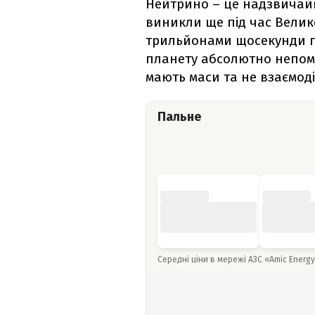
Нейтрино – це надзвичайно
виникли ще під час Велико
трильйонами щосекунди пр
планету абсолютно непомі
мають маси та не взаємоді
Пальне
Середні ціни в мережі АЗС «Amic Energ