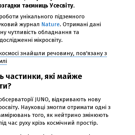
згадки таємниць Усесвіту.
 роботи унікального підземного
ауковий журнал
Nature
. Отримані дані
ну чутливість обладнання та
дослідженні мікросвіту.
космосі знайшли речовину, пов'язану з
млі
ь частинки, які майже
ти?
обсерваторії JUNO, відкривають нову
росвіту. Науковці змогли отримати одні з
вимірювань того, як нейтрино змінюють
під час руху крізь космічний простір.