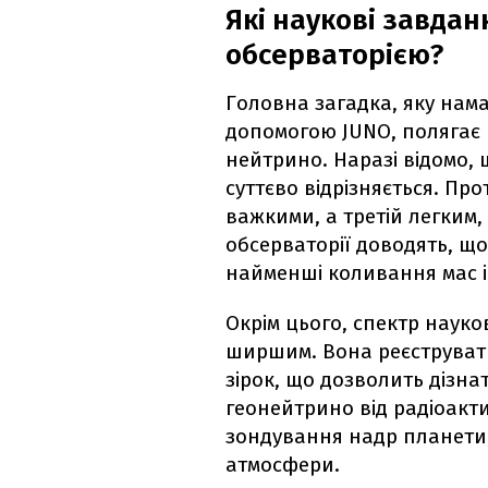
Які наукові завдан
обсерваторією?
Головна загадка, яку нам
допомогою JUNO, полягає 
нейтрино. Наразі відомо, 
суттєво відрізняється. Про
важкими, а третій легким,
обсерваторії доводять, що
найменші коливання мас і
Окрім цього, спектр науко
ширшим. Вона реєструват
зірок, що дозволить дізна
геонейтрино від радіоакт
зондування надр планети,
атмосфери.