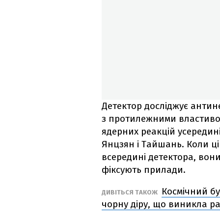
Детектор досліджує антин
з протилежними властивос
ядерних реакцій усередині
Янцзян і Тайшань. Коли ц
всередині детектора, вони
фіксують прилади.
Космічний бу
ДИВІТЬСЯ ТАКОЖ
чорну діру, що виникла ра