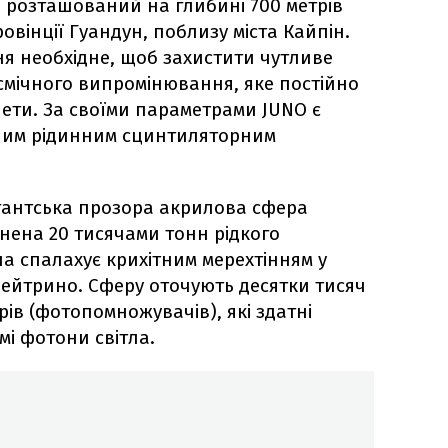
 розташований на глибині 700 метрів
овінції Гуандун, поблизу міста Кайпін.
я необхідне, щоб захистити чутливе
смічного випромінювання, яке постійно
ти. За своїми параметрами JUNO є
шим рідинним сцинтиляторним
ігантська прозора акрилова сфера
внена 20 тисячами тонн рідкого
а спалахує крихітним мерехтінням у
нейтрино. Сферу оточують десятки тисяч
ів (фотопомножувачів), які здатні
мі фотони світла.