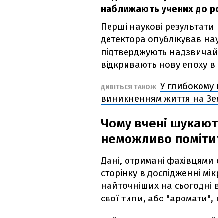
наближають учених до ро
Перші наукові результати
детектора опублікував н
підтверджують надзвичай
відкривають нову епоху в 
У глибокому 
ДИВІТЬСЯ ТАКОЖ
виникненням життя на Зе
Чому вчені шукают
неможливо поміти
Дані, отримані фахівцями 
сторінку в дослідженні мік
найточніших на сьогодні 
свої типи, або "аромати", 