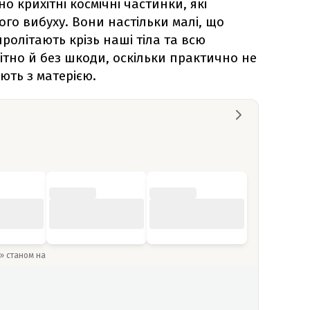
 крихітні космічні частинки, які
го вибуху. Вони настільки малі, що
олітають крізь наші тіла та всю
тно й без шкоди, оскільки практично не
ють з матерією.
y» станом на