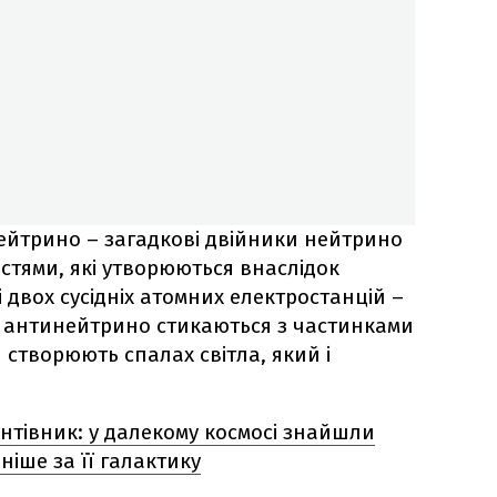
ейтрино – загадкові двійники нейтрино
тями, які утворюються внаслідок
 двох сусідніх атомних електростанцій –
і антинейтрино стикаються з частинками
 створюють спалах світла, який і
нтівник: у далекому космосі знайшли
ніше за її галактику