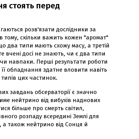
ня стоять перед
агаються розв'язати дослідники за
в тому, скільки важить кожен "аромат"
що два типи мають схожу масу, а третій
те вчені досі не знають, чи є два типи
 чи навпаки. Перші результати роботи
 її обладнання здатне вловити навіть
 типів цих частинок.
вих завдань обсерваторії є значно
име нейтрино від вибухів наднових
тися більше про смерть світил,
ивного розпаду всередині Землі для
 а також нейтрино від Сонця й