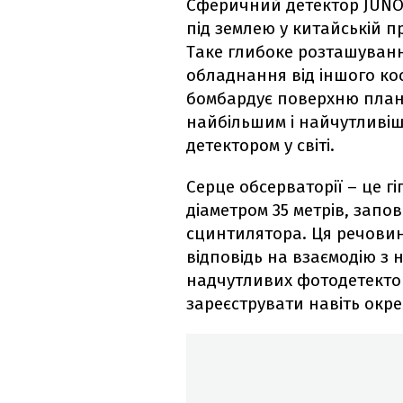
Сферичний детектор JUNO
під землею у китайській пр
Таке глибоке розташуванн
обладнання від іншого ко
бомбардує поверхню плане
найбільшим і найчутливі
детектором у світі.
Серце обсерваторії – це г
діаметром 35 метрів, запо
сцинтилятора. Ця речовин
відповідь на взаємодію з 
надчутливих фотодетектор
зареєструвати навіть окре