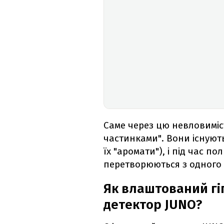
Саме через цю невловиміс
частинками". Вони існують
їх "аромати"), і під час п
перетворюються з одного 
Як влаштований гі
детектор JUNO?