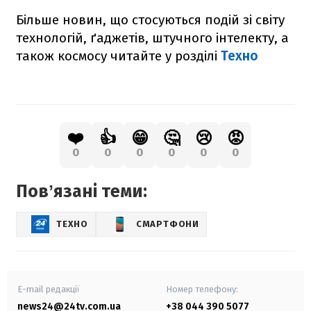
Більше новин, що стосуються подій зі світу
технологій, ґаджетів, штучного інтелекту, а
також космосу читайте у розділі
Техно
❤️
👍
😁
🤔
😢
😡
0
0
0
0
0
0
Повʼязані теми:
ТЕХНО
СМАРТФОНИ
E-mail редакції
Номер телефону:
news24@24tv.com.ua
+38 044 390 5077