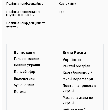
Політика конфіденційності
Карта сайту
Політика використання
Ігри
штучного інтелекту
Політика конфіденційності
додатку
Всі новини
Війна Росії з
Головні новини
Україною
Новини України
Ракетні обстріли
Прямий ефір
Карта бойових дій
Відеоновини
Мирні переговори
Аудіоновини
Повітряна тривога в
Україні
Погода
Масована атака по
Україні
Вибухи у Росії