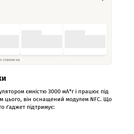
y» станом на
ки
лятором ємністю 3000 мА*г і працює під
ім цього, він оснащений модулем NFC. Що
то ґаджет підтримує: