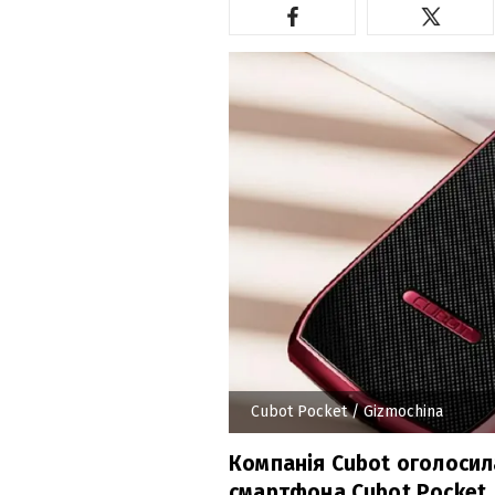
Cubot Pocket
/ Gizmochina
Компанія Cubot оголосил
смартфона Cubot Pocket.