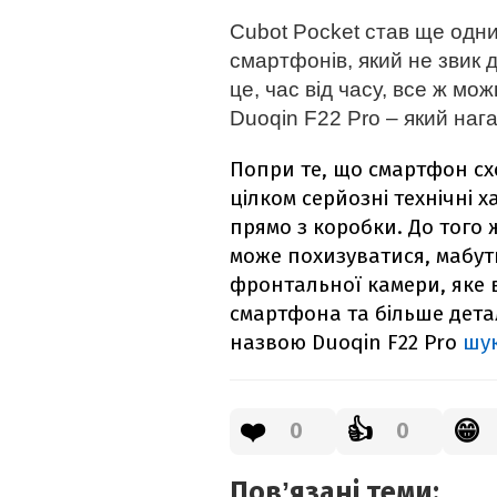
Cubot Pocket став ще одн
смартфонів, який не звик 
це, час від часу, все ж мо
Duoqin F22 Pro – який наг
Попри те, що смартфон сх
цілком серйозні технічні 
прямо з коробки. До того 
може похизуватися, мабу
фронтальної камери, яке 
смартфона та більше детал
назвою Duoqin F22 Pro
шук
❤️
👍
😁
0
0
Повʼязані теми: