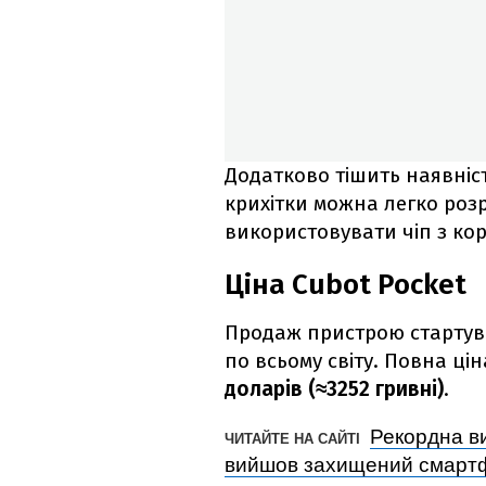
Додатково тішить наявніст
крихітки можна легко роз
використовувати чіп з ко
Ціна Cubot Pocket
Продаж пристрою стартува
по всьому світу. Повна ц
доларів (≈3252 гривні)
.
Рекордна ви
ЧИТАЙТЕ НА САЙТІ
вийшов захищений смартф