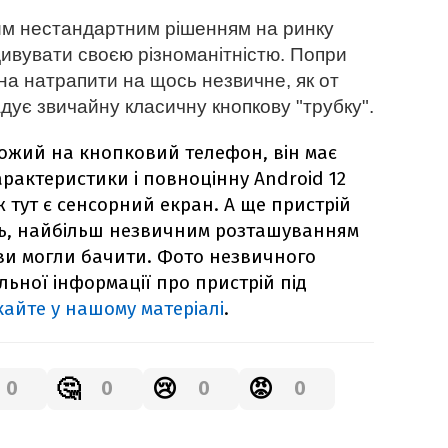
им нестандартним рішенням на ринку
дивувати своєю різноманітністю. Попри
жна натрапити на щось незвичне, як от
адує звичайну класичну кнопкову "трубку".
ожий на кнопковий телефон, він має
характеристики і повноцінну Android 12
ж тут є сенсорний екран. А ще пристрій
ть, найбільш незвичним розташуванням
ви могли бачити. Фото незвичного
ьної інформації про пристрій під
айте у нашому матеріалі
.
🤔
😢
😡
0
0
0
0