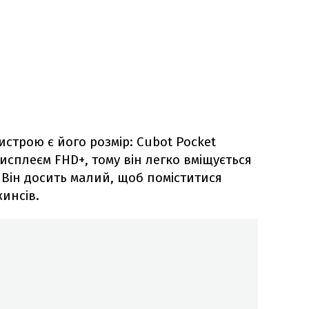
строю є його розмір: Cubot Pocket
плеєм FHD+, тому він легко вміщується
. Він досить малий, щоб поміститися
жинсів.