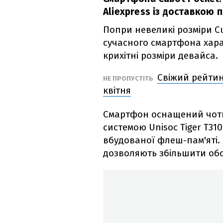
Aliexpress із доставкою п
Попри невеликі розміри Cu
сучасного смартфона хара
крихітні розміри девайса.
Свіжий рейтин
НЕ ПРОПУСТІТЬ
квітня
Смартфон оснащений чот
системою Unisoc Tiger T310
вбудованої флеш-пам'яті. 
дозволяють збільшити обся