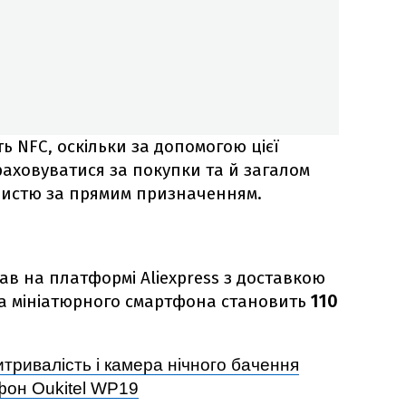
ь NFC, оскільки за допомогою цієї
раховуватися за покупки та й загалом
ристю за прямим призначенням.
в на платформі Aliexpress з доставкою
іна мініатюрного смартфона становить
110
тривалість і камера нічного бачення
он Oukitel WP19