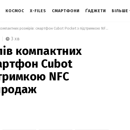
КОСМОС
X-FILES
СМАРТФОНИ
ҐАДЖЕТИ
БІЛЬШЕ
 Для любителів компактних розмірів: смартфон Cubot Pocket з підтримкою NFC надійшов у продаж 
3 хв
ів компактних
мартфон Cubot
дтримкою NFC
продаж