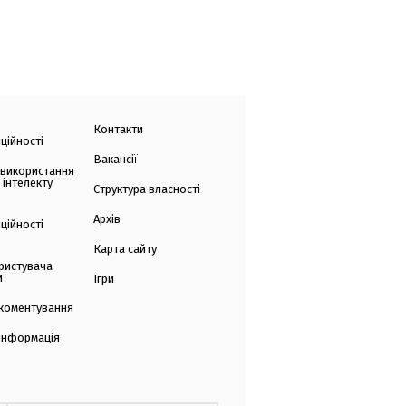
Контакти
ційності
Вакансії
 використання
 інтелекту
Структура власності
Архів
ційності
Карта сайту
ристувача
и
Ігри
коментування
 інформація