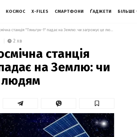
КОСМОС
X-FILES
СМАРТФОНИ
ҐАДЖЕТИ
БІЛЬШЕ
 Китайська космічна станція "Тяньгун-1" падає на Землю: чи загрожує це людям  
2 хв
осмічна станція
падає на Землю: чи
е людям