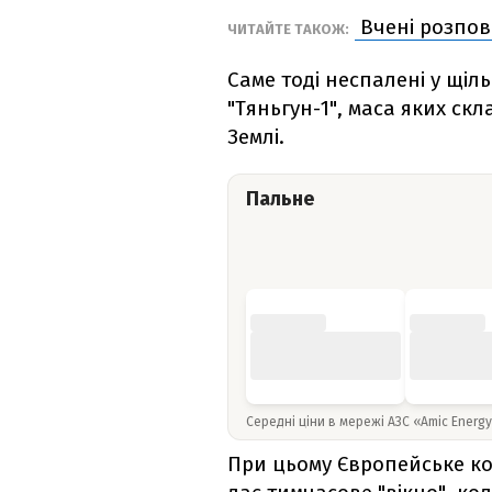
Вчені розпов
ЧИТАЙТЕ ТАКОЖ:
Саме тоді неспалені у щі
"Тяньгун-1", маса яких скл
Землі.
Пальне
Середні ціни в мережі АЗС «Amic Energ
При цьому Європейське кос