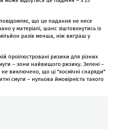
и може відбутися це падіння – з 25
повідомляє, що це падання не несе
ано у матеріалі, шанс зіштовхнутись із
 мільйон разів менша, ніж виграш у
кій проілюстровані ризики для різних
 смуги – зони найвищого ризику. Зелені –
 ж не виключено, що ці "космічні снаряди"
итні смуги – нульова ймовірність такого