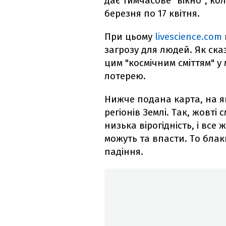
дає тимчасове "вікно", кол
березня по 17 квітня.
При цьому
livescience.com
загрозу для людей. Як сказ
цим "космічним сміттям" у
лотерею.
Нижче подана карта, на я
регіонів Землі. Так, жовті
низька вірогідність, і все
можуть та впасти. То блак
падіння.