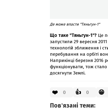
Де може впасти "Тяньгун-1"
Що таке "Тяньгун-1"?
Це п
запустили 29 вересня 2011
технологій зближення і ст
перебування на орбіті вон
Наприкінці березня 2016 
функціонувати, тож стало
досягнути Землі.
❤️
👍
😁
0
0
Повʼязані теми: