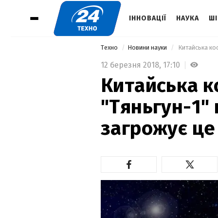
ІННОВАЦІЇ
НАУКА
ШІ
Техно
Новини науки
12 березня 2018,
17:10
Китайська к
"Тяньгун-1" 
загрожує ц