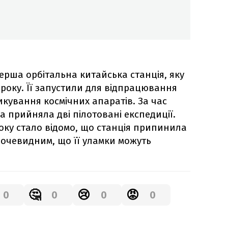
ерша орбітальна китайська станція, яку
 року. Її запустили для відпрацювання
икування космічних апаратів. За час
а прийняла дві пілотовані експедиції.
року стало відомо, що станція припинила
 очевидним, що її уламки можуть
🤔
😢
😡
0
0
0
0