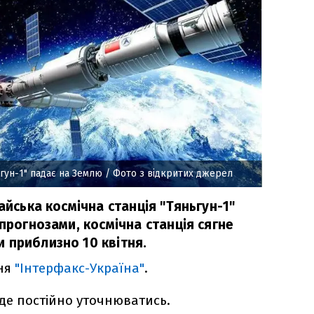
ьгун-1" падає на Землю
/ Фото з відкритих джерел
айська космічна станція "Тяньгун-1"
 прогнозами, космічна станція сягне
 приблизно 10 квітня.
ння
"Інтерфакс-Україна"
.
де постійно уточнюватись.