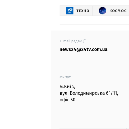
ТЕХНО
КОСМОС
E-mail редакції
news24@24tv.com.ua
Ми тут:
м.Київ
,
вул. Володимирська
61/11,
офіс
50