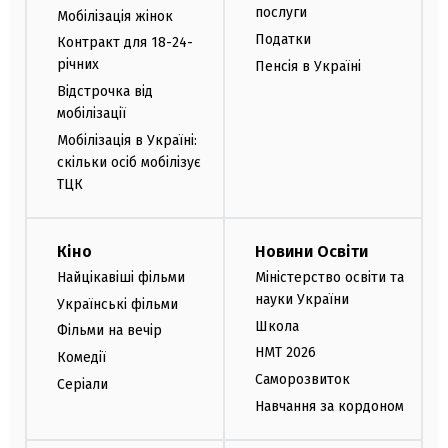
послуги
Мобілізація жінок
Податки
Контракт для 18-24-
річних
Пенсія в Україні
Відстрочка від
мобілізації
Мобілізація в Україні:
скільки осіб мобілізує
ТЦК
Кіно
Новини Освіти
Найцікавіші фільми
Міністерство освіти та
науки України
Українські фільми
Школа
Фільми на вечір
НМТ 2026
Комедії
Саморозвиток
Серіали
Навчання за кордоном