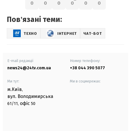
0
0
0
0
0
0
Повʼязані теми:
ТЕХНО
ІНТЕРНЕТ
ЧАТ-БОТ
E-mail редакції
Номер телефону:
news24@24tv.com.ua
+38 044 390 5077
Ми тут:
Ми в соцмережах:
м.Київ
,
вул. Володимирська
офіс
61/11,
50