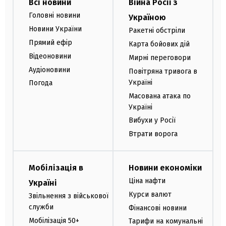
Всі новини
Війна Росії з
Головні новини
Україною
Новини України
Ракетні обстріли
Прямий ефір
Карта бойових дій
Відеоновини
Мирні переговори
Аудіоновини
Повітряна тривога в
Україні
Погода
Масована атака по
Україні
Вибухи у Росії
Втрати ворога
Мобілізація в
Новини економіки
Ціна нафти
Україні
Курси валют
Звільнення з військової
служби
Фінансові новини
Мобілізація 50+
Тарифи на комунальні