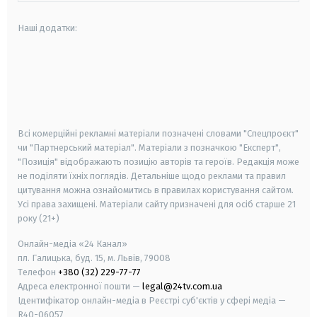
Наші додатки:
android
apple
smart tv
samsung smart tv
Всі комерційні рекламні матеріали позначені словами "Спецпроєкт"
чи "Партнерський матеріал". Матеріали з позначкою "Експерт",
"Позиція" відображають позицію авторів та героїв. Редакція може
не поділяти їхніх поглядів. Детальніше щодо реклами та правил
цитування можна ознайомитись в правилах користування сайтом.
Усі права захищені.
Матеріали сайту призначені для осіб старше
21
року (21+)
Онлайн-медіа «24 Канал»
пл. Галицька, буд. 15, м. Львів, 79008
Телефон
+380 (32) 229-77-77
Адреса електронної пошти —
legal@24tv.com.ua
Ідентифікатор онлайн-медіа в Реєстрі суб'єктів у сфері медіа —
R40-06057