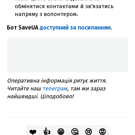
обмінятися контактами й зв'язатись
напряму з волонтером.
Бот SaveUA
доступний за посиланням
.
Оперативна інформація рятує життя.
Читайте наш
телеграм
, там ми зараз
найшвидші. Цілодобово!
❤️
👍
😁
🤔
😢
😡