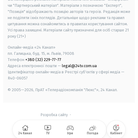
чи "Партнерський матеріал". Матеріали з позначкою "Експерт",
"Позиція" відображають позицію авторів та героїв. Редакція може
не поділяти їхніх поглядів. Детальніше щодо реклами та правил
цитування можна ознайомитись в правилах користування сайтом.
Усі права захищені.
Матеріали сайту призначені для осіб старше
21
року (21+)
Онлайн-медіа «24 Канал»
пл. Галицька, буд. 15, м. Львів, 79008
Телефон
+380 (32) 229-77-77
Адреса електронної пошти —
legal@24tv.com.ua
Ідентифікатор онлайн-медіа в Реєстрі суб'єктів у сфері медіа —
R40-06057
© 2005—2026,
ПрАТ «Телерадіокомпанія "Люкс"», 24 Канал.
Розробка сайту
-
24 Канал
TV
Ігри
Погода
Кабінет