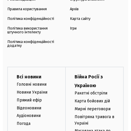
Правила користування
Архів
Політика конфіденційності
Карта сайту
Політика використання
Ігри
штучного інтелекту
Політика конфіденційності
додатку
Всі новини
Війна Росії з
Головні новини
Україною
Новини України
Ракетні обстріли
Прямий ефір
Карта бойових дій
Відеоновини
Мирні переговори
Аудіоновини
Повітряна тривога в
Україні
Погода
Масована атака по