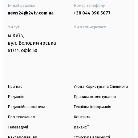
E-mail редакції
Номер телефону:
news24@24tv.com.ua
+38 044 390 5077
Ми тут:
Ми в соцмережах:
м.Київ
,
вул. Володимирська
офіс
61/11,
50
Про нас
Угода Користувача Спільноти
Редакція
Правила коментування
Редакційна політика
Технічна інформація
Про телеканал
Контакти
Телеведучі
Вакансії
Рекламодавцям
Структура власності