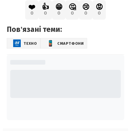
❤️
👍
😁
🤔
😢
😡
0
0
0
0
0
0
Повʼязані теми:
ТЕХНО
СМАРТФОНИ