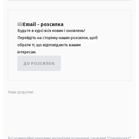
Email - розсилка
Будьте в курсі всіх новин і оновлень!
Перейдіть на сторінку наших розсилок, щоб
обрати ті, що відповідають вашим
інтересам.
ДО РОЗСИЛОК
Наші додатки:
android
apple
smart tv
samsung smart tv
Всі комерційні рекламні матеріали позначені словами "Спецпроєкт"