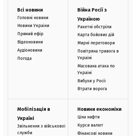
Всі новини
Війна Росії з
Головні новини
Україною
Новини України
Ракетні обстріли
Прямий ефір
Карта бойових дій
Відеоновини
Мирні переговори
Аудіоновини
Повітряна тривога в
Україні
Погода
Масована атака по
Україні
Вибухи у Росії
Втрати ворога
Мобілізація в
Новини економіки
Ціна нафти
Україні
Курси валют
Звільнення з військової
служби
Фінансові новини