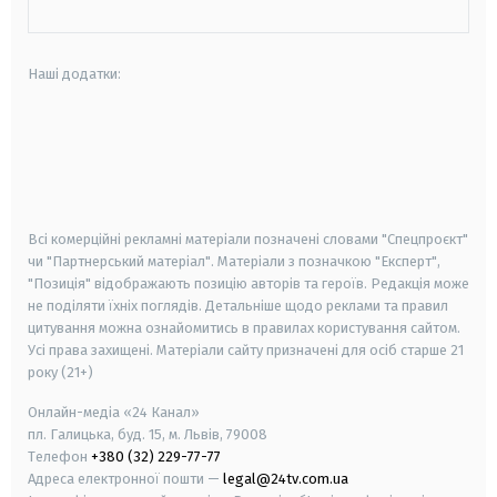
Наші додатки:
android
apple
smart tv
samsung smart tv
Всі комерційні рекламні матеріали позначені словами "Спецпроєкт"
чи "Партнерський матеріал". Матеріали з позначкою "Експерт",
"Позиція" відображають позицію авторів та героїв. Редакція може
не поділяти їхніх поглядів. Детальніше щодо реклами та правил
цитування можна ознайомитись в правилах користування сайтом.
Усі права захищені.
Матеріали сайту призначені для осіб старше
21
року (21+)
Онлайн-медіа «24 Канал»
пл. Галицька, буд. 15, м. Львів, 79008
Телефон
+380 (32) 229-77-77
Адреса електронної пошти —
legal@24tv.com.ua