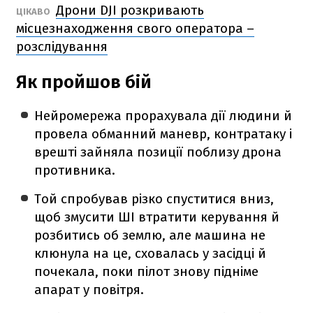
Дрони DJI розкривають
ЦІКАВО
місцезнаходження свого оператора –
розслідування
Як пройшов бій
Нейромережа прорахувала дії людини й
провела обманний маневр, контратаку і
врешті зайняла позиції поблизу дрона
противника.
Той спробував різко спуститися вниз,
щоб змусити ШІ втратити керування й
розбитись об землю, але машина не
клюнула на це, сховалась у засідці й
почекала, поки пілот знову підніме
апарат у повітря.