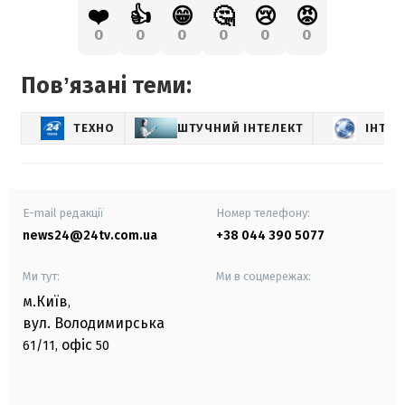
❤️
👍
😁
🤔
😢
😡
0
0
0
0
0
0
Повʼязані теми:
ТЕХНО
ШТУЧНИЙ ІНТЕЛЕКТ
ІНТЕР
E-mail редакції
Номер телефону:
news24@24tv.com.ua
+38 044 390 5077
Ми тут:
Ми в соцмережах:
м.Київ
,
вул. Володимирська
офіс
61/11,
50