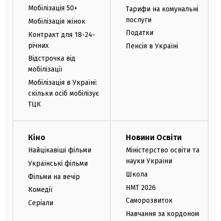
Мобілізація 50+
Тарифи на комунальні
послуги
Мобілізація жінок
Податки
Контракт для 18-24-
річних
Пенсія в Україні
Відстрочка від
мобілізації
Мобілізація в Україні:
скільки осіб мобілізує
ТЦК
Кіно
Новини Освіти
Найцікавіші фільми
Міністерство освіти та
науки України
Українські фільми
Школа
Фільми на вечір
НМТ 2026
Комедії
Саморозвиток
Серіали
Навчання за кордоном